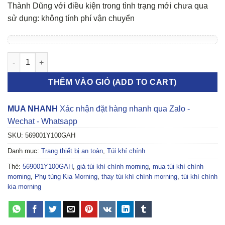
Thành Dũng với điều kiện trong tình trạng mới chưa qua
sử dụng: không tính phí vận chuyển
TÚI KHÍ CHÍNH KIA MORNING số lượng
THÊM VÀO GIỎ (ADD TO CART)
MUA NHANH
Xác nhận đặt hàng nhanh qua Zalo -
Wechat - Whatsapp
SKU:
569001Y100GAH
Danh mục:
Trang thiết bị an toàn
,
Túi khí chính
Thẻ:
569001Y100GAH
,
giá túi khí chính morning
,
mua túi khí chính
morning
,
Phụ tùng Kia Morning
,
thay túi khí chính morning
,
túi khí chính
kia morning