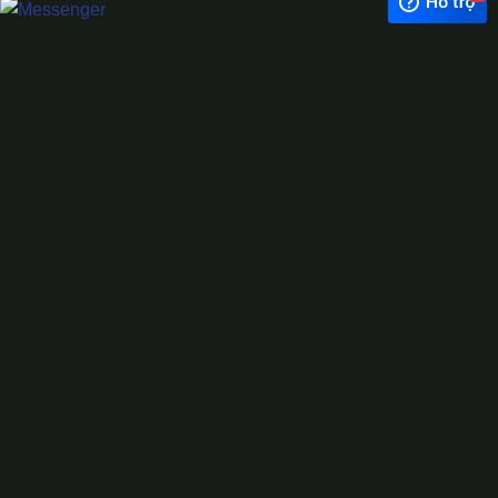
Exchange Rate
1 USD = 24.500 VNĐ
WhatsApp
0944628333