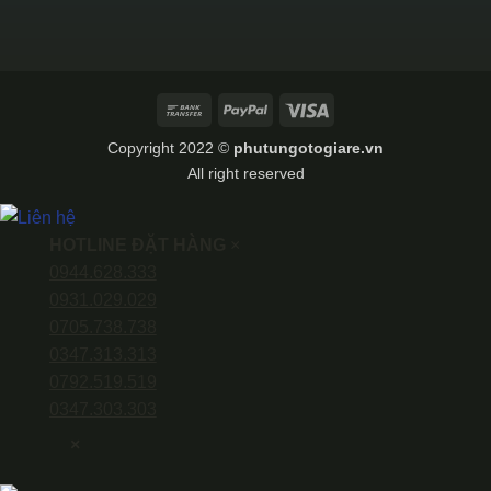
Bank
PayPal
Visa
Transfer
Copyright 2022 ©
phutungotogiare.vn
All right reserved
HOTLINE ĐẶT HÀNG
×
0944.628.333
0931.029.029
0705.738.738
0347.313.313
0792.519.519
0347.303.303
×