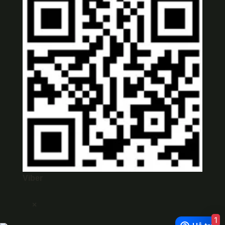
Viber
×
1