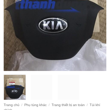
Trang chủ
/
Phụ tùng khác
/
Trang thiết bị an toàn
/
Túi khí