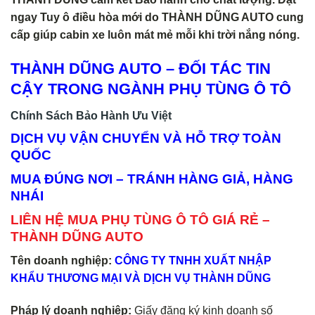
ngay Tuy ô điều hòa mới do THÀNH DŨNG AUTO cung
cấp giúp cabin xe luôn mát mẻ mỗi khi trời nắng nóng.
THÀNH DŨNG AUTO – ĐỐI TÁC TIN
CẬY TRONG NGÀNH PHỤ TÙNG Ô TÔ
Chính Sách Bảo Hành Ưu Việt
DỊCH VỤ VẬN CHUYỂN VÀ HỖ TRỢ TOÀN
QUỐC
MUA ĐÚNG NƠI – TRÁNH HÀNG GIẢ, HÀNG
NHÁI
LIÊN HỆ MUA PHỤ TÙNG Ô TÔ GIÁ RẺ –
THÀNH DŨNG AUTO
Tên doanh nghiệp:
CÔNG TY TNHH XUẤT NHẬP
KHẨU THƯƠNG MẠI VÀ DỊCH VỤ THÀNH DŨNG
Pháp lý doanh nghiệp:
Giấy đăng ký kinh doanh số