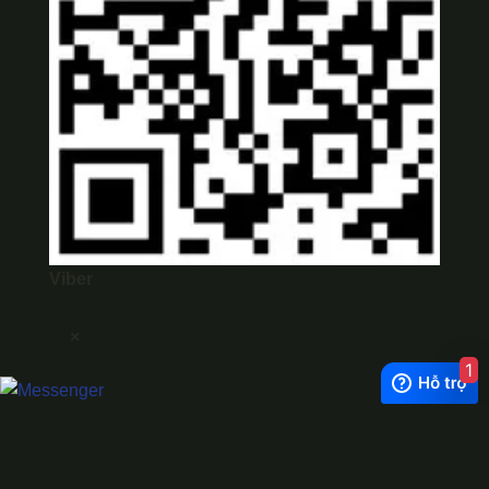
Viber
×
1