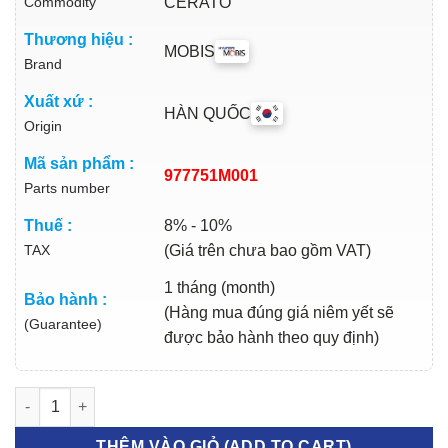
Commodity
CERATO
Thương hiệu :
MOBIS
Brand
Xuất xứ :
HÀN QUỐC
Origin
Mã sản phẩm :
977751M001
Parts number
Thuế :
8% - 10%
TAX
(Giá trên chưa bao gồm VAT)
1 tháng (month)
Bảo hành :
(Hàng mua đúng giá niêm yết sẽ
(Guarantee)
được bảo hành theo quy định)
TUY Ô ĐIỀU HÒA KIA CERATO 2008-2013 | 977751M001 số lượn
THÊM VÀO GIỎ (ADD TO CART)