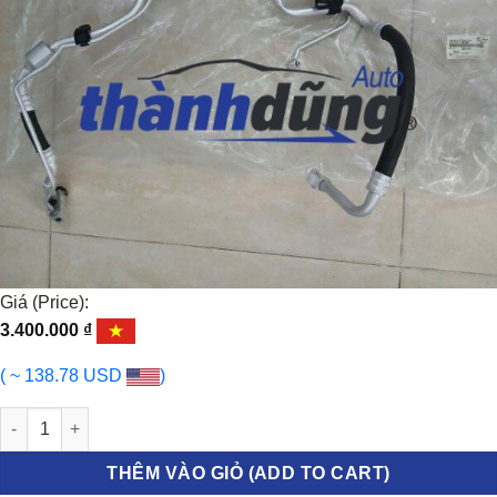
Giá (Price):
3.400.000
₫
( ~ 138.78 USD
)
TUY Ô ĐIỀU HÒA KIA CERATO 2008-2013 | 977751M001 số lượng
THÊM VÀO GIỎ (ADD TO CART)