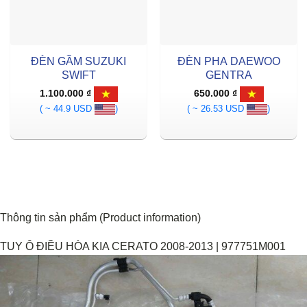
ĐÈN GẦM SUZUKI
ĐÈN PHA DAEWOO
SWIFT
GENTRA
1.100.000
₫
650.000
₫
( ~ 44.9 USD
)
( ~ 26.53 USD
)
Thông tin sản phẩm (Product information)
TUY Ô ĐIỀU HÒA KIA CERATO 2008-2013 | 977751M001