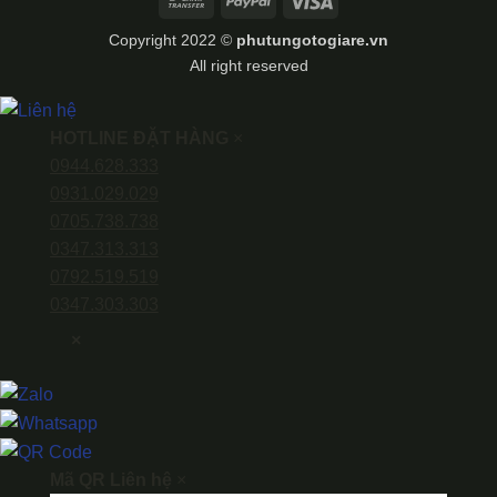
Bank
PayPal
Visa
Transfer
Copyright 2022 ©
phutungotogiare.vn
All right reserved
HOTLINE ĐẶT HÀNG
×
0944.628.333
0931.029.029
0705.738.738
0347.313.313
0792.519.519
0347.303.303
×
Mã QR Liên hệ
×