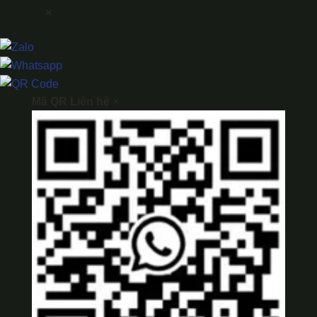
×
Mã QR Liên hệ
×