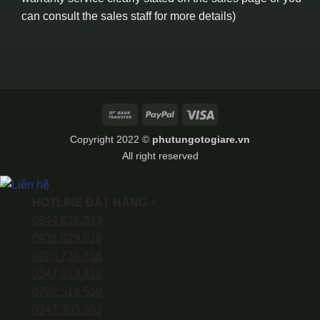
can consult the sales staff for more details)
Bank
PayPal
Visa
Transfer
Copyright 2022 ©
phutungotogiare.vn
All right reserved
HOTLINE ĐẶT HÀNG
×
0944.628.333
0931.029.029
0705.738.738
0347.313.313
0792.519.519
0347.303.303