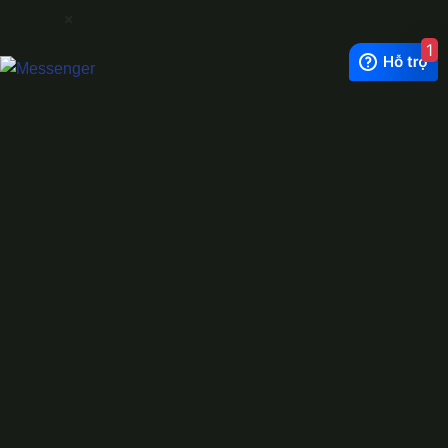
×
1
Exchange Rate
1 USD = 24.500 VNĐ
WhatsApp
0944628333