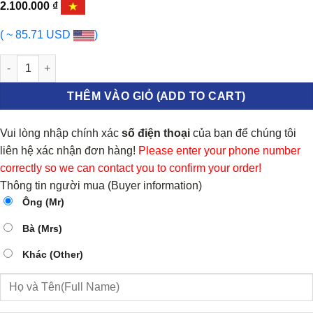
2.100.000
₫
( ~ 85.71 USD
)
TUY Ô GIÀN SƯỞI TOYOTA VIOS số lượng
THÊM VÀO GIỎ (ADD TO CART)
Vui lòng nhập chính xác
số điện thoại
của bạn để chúng tôi
liên hệ xác nhận đơn hàng!
Please enter your phone number
correctly so we can contact you to confirm your order!
Thông tin người mua (Buyer information)
Ông (Mr)
Bà (Mrs)
Khác (Other)