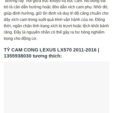
“đường ray” nối giữa trục khuỷu và trục cam. Nó đóng vai
trò là cần dẫn hướng hoặc đòn dẫn xích cam phụ. Nhờ đó,
giúp định hướng, giữ ổn định và duy trì độ căng chuẩn cho
dây xích cam trong suốt quá trình vận hành của xe. Đồng
thời, ngăn chặn tình trạng xích bị trượt hoặc lệch khỏi bánh
răng. Đây là nguyên nhân có thể gây ra hư hỏng nghiêm
trọng cho động cơ.
TỲ CAM CONG LEXUS LX570 2011-2016 |
1355938030 tương thích: