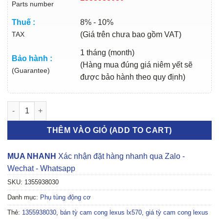
Parts number
Thuế :
8% - 10%
TAX
(Giá trên chưa bao gồm VAT)
1 tháng (month)
Bảo hành :
(Hàng mua đúng giá niêm yết sẽ
(Guarantee)
được bảo hành theo quy định)
TỲ CAM CONG LEXUS LX570 2011-2016 | 1355938030 số lượng
THÊM VÀO GIỎ (ADD TO CART)
MUA NHANH
Xác nhận đặt hàng nhanh qua Zalo -
Wechat - Whatsapp
SKU:
1355938030
Danh mục:
Phụ tùng động cơ
Thẻ:
1355938030
,
bán tỳ cam cong lexus lx570
,
giá tỳ cam cong lexus