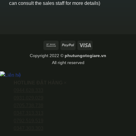
can consult the sales staff for more details)
Bank
PayPal
Visa
Transfer
Copyright 2022 ©
phutungotogiare.vn
All right reserved
HOTLINE ĐẶT HÀNG
×
0944.628.333
0931.029.029
0705.738.738
0347.313.313
0792.519.519
0347.303.303