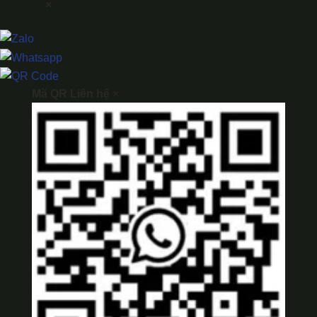
×
Mã QR Liên hệ
×