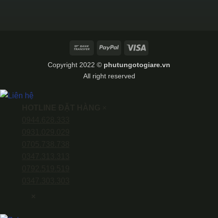
Bank
PayPal
Visa
Transfer
Copyright 2022 ©
phutungotogiare.vn
All right reserved
HOTLINE ĐẶT HÀNG
×
0944.628.333
0931.029.029
0705.738.738
0347.313.313
0792.519.519
0347.303.303
×