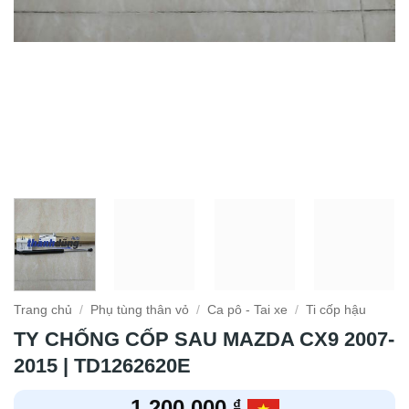
Trang chủ
/
Phụ tùng thân vỏ
/
Ca pô - Tai xe
/
Ti cốp hậu
TY CHỐNG CỐP SAU MAZDA CX9 2007-
2015 | TD1262620E
1.200.000
₫