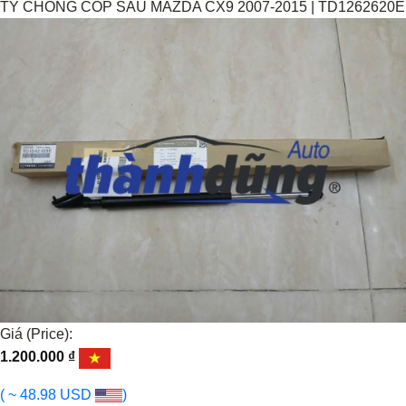
TY CHỐNG CỐP SAU MAZDA CX9 2007-2015 | TD1262620E
Giá (Price):
1.200.000
₫
( ~ 48.98 USD
)