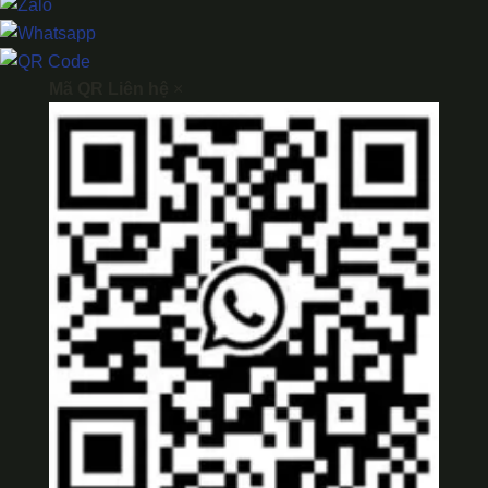
Mã QR Liên hệ
×