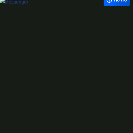
Exchange Rate
1 USD = 24.500 VNĐ
WhatsApp
0944628333