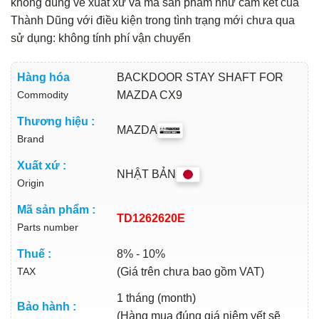
không đúng về xuất xứ và mã sản phẩm như cam kết của
Thành Dũng với điều kiện trong tình trạng mới chưa qua
sử dụng: không tính phí vận chuyển
Hàng hóa
BACKDOOR STAY SHAFT FOR
Commodity
MAZDA CX9
Thương hiệu :
MAZDA
Brand
Xuất xứ :
NHẬT BẢN
Origin
Mã sản phẩm :
TD1262620E
Parts number
Thuế :
8% - 10%
TAX
(Giá trên chưa bao gồm VAT)
1 tháng (month)
Bảo hành :
(Hàng mua đúng giá niêm yết sẽ