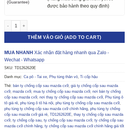
(Guarantee)
được bảo hành theo quy định)
TY CHỐNG CỐP SAU MAZDA CX9 2007-2015 | TD1262620E số l
THÊM VÀO GIỎ (ADD TO CART)
MUA NHANH
Xác nhận đặt hàng nhanh qua Zalo -
Wechat - Whatsapp
SKU:
TD1262620E
Danh mục:
Ca pô - Tai xe
,
Phụ tùng thân vỏ
,
Ti cốp hậu
Thẻ:
bán ty chống cốp sau mazda cx9
,
giá ty chống cốp sau mazda
cx9
,
mazda cx9
,
mua ty chống cốp sau mazda cx9
,
nơi bán ty chống
cốp sau mazda cx9
,
nơi thay ty chống cốp sau mazda cx9
,
Phụ tùng ô
tô giá rẻ
,
phụ tùng ô tô hà nội
,
phụ tùng ty chống cốp sau mazda cx9
,
phụ tùng ty chống cốp sau mazda cx9 chính hãng
,
phụ tùng ty chống
cốp sau mazda cx9 giá rẻ
,
TD1262620E
,
thay ty chống cốp sau mazda
cx9
,
ty chống cốp sau
,
ty chống cốp sau mazda cx9
,
ty chống cốp sau
mazda cx9 chính hãng
,
ty chống cốp sau mazda cx9 chính hãng giá tốt