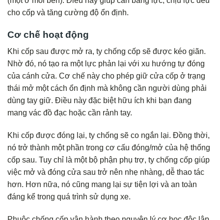
(một ở mỗi bên). Điều này giúp cân bằng lực, chịu lực đều
cho cốp và tăng cường độ ổn định.
Cơ chế hoạt động
Khi cốp sau được mở ra, ty chống cốp sẽ được kéo giãn.
Nhờ đó, nó tạo ra một lực phản lại với xu hướng tự đóng
của cánh cửa. Cơ chế này cho phép giữ cửa cốp ở trạng
thái mở một cách ổn định mà không cần người dùng phải
dùng tay giữ. Điều này đặc biệt hữu ích khi bạn đang
mang vác đồ đạc hoặc cần rảnh tay.
Khi cốp được đóng lại, ty chống sẽ co ngắn lại. Đồng thời,
nó trở thành một phần trong cơ cấu đóng/mở của hệ thống
cốp sau. Tuy chỉ là một bộ phận phụ trợ, ty chống cốp giúp
việc mở và đóng cửa sau trở nên nhẹ nhàng, dễ thao tác
hơn. Hơn nữa, nó cũng mang lại sự tiện lợi và an toàn
đáng kể trong quá trình sử dụng xe.
Phuộc chống cốp vận hành theo nguyên lý cơ học độc lập.