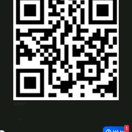
Viber
×
1