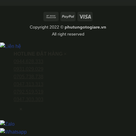
Bank
PayPal
Visa
Transfer
Copyright 2022 ©
phutungotogiare.vn
All right reserved
HOTLINE ĐẶT HÀNG
×
0944.628.333
0931.029.029
0705.738.738
0347.313.313
0792.519.519
0347.303.303
×