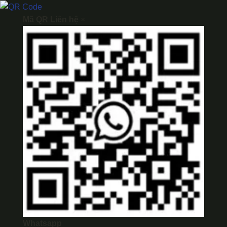
Mã QR Liên hệ
×
Whatsapp