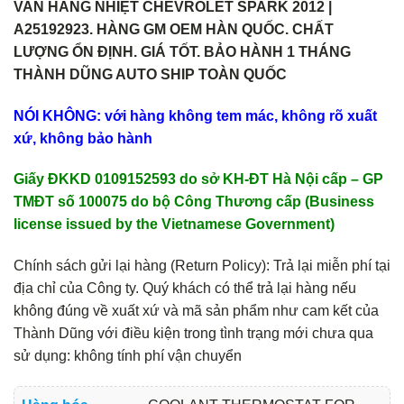
VAN HẰNG NHIỆT CHEVROLET SPARK 2012 |
A25192923. HÀNG GM OEM HÀN QUỐC. CHẤT
LƯỢNG ỔN ĐỊNH. GIÁ TỐT. BẢO HÀNH 1 THÁNG
THÀNH DŨNG AUTO SHIP TOÀN QUỐC
NÓI KHÔNG: với hàng không tem mác, không rõ xuất
xứ, không bảo hành
Giấy ĐKKD 0109152593 do sở KH-ĐT Hà Nội cấp – GP
TMĐT số 100075 do bộ Công Thương cấp (Business
license issued by the Vietnamese Government)
Chính sách gửi lại hàng (Return Policy): Trả lại miễn phí tại
địa chỉ của Công ty. Quý khách có thể trả lại hàng nếu
không đúng về xuất xứ và mã sản phẩm như cam kết của
Thành Dũng với điều kiện trong tình trạng mới chưa qua
sử dụng: không tính phí vận chuyển