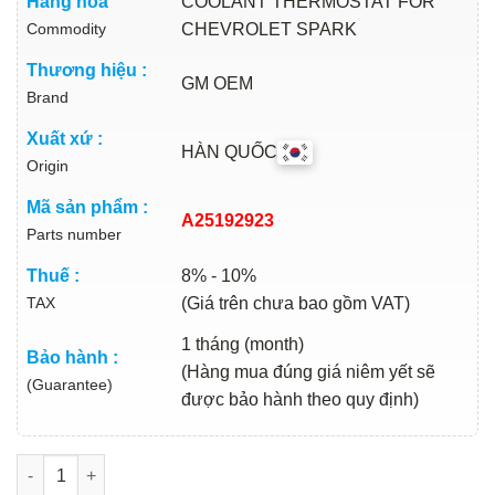
Hàng hóa
COOLANT THERMOSTAT FOR
Commodity
CHEVROLET SPARK
Thương hiệu :
GM OEM
Brand
Xuất xứ :
HÀN QUỐC
Origin
Mã sản phẩm :
A25192923
Parts number
Thuế :
8% - 10%
TAX
(Giá trên chưa bao gồm VAT)
1 tháng (month)
Bảo hành :
(Hàng mua đúng giá niêm yết sẽ
(Guarantee)
được bảo hành theo quy định)
VAN HẰNG NHIỆT CHEVROLET SPARK 2012 | A25192923 số lượ