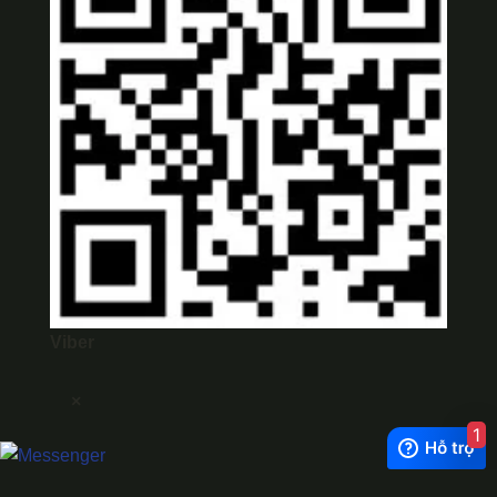
Viber
×
1