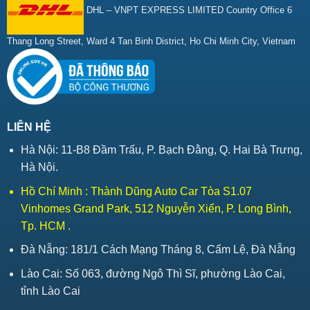
DHL – VNPT EXPRESS LIMITED Country Office 6
Thang Long Street, Ward 4 Tan Binh District, Ho Chi Minh City, Vietnam
LIÊN HỆ
Hà Nội: 11-B8 Đầm Trấu, P. Bạch Đằng, Q. Hai Bà Trưng,
Hà Nội.
Hồ Chí Minh : Thành Dũng Auto Car Tòa S1.07
Vinhomes Grand Park, 512 Nguyễn Xiển, P. Long Bình,
Tp. HCM .
Đà Nẵng: 181/1 Cách Mạng Tháng 8, Cẩm Lệ, Đà Nẵng
Lào Cai: Số 063, đường Ngô Thì Sĩ, phường Lào Cai,
tỉnh Lào Cai