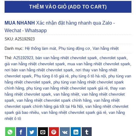
THÊM VÀO GIỎ (ADD TO CART)
MUA NHANH
Xác nhận đặt hàng nhanh qua Zalo -
Wechat - Whatsapp
SKU:
A25192923
Danh mục:
Hệ thống làm mát
,
Phụ tùng động cơ
,
Van hằng nhiệt
Thẻ:
A25192923
,
bán van hằng nhiệt chevrolet spark
,
chevrolet spark
,
giá van hằng nhiệt chevrolet spark
,
mua van hằng nhiệt chevrolet spark
,
nơi bán van hằng nhiệt chevrolet spark
,
nơi thay van hằng nhiệt
chevrolet spark
,
Phụ tùng ô tô giá rẻ
,
phụ tùng ô tô hà nội
,
phụ tùng van
hằng nhiệt chevrolet spark
,
phụ tùng van hằng nhiệt chevrolet spark
chính hãng
,
phụ tùng van hằng nhiệt chevrolet spark giá rẻ
,
thay van
hằng nhiệt chevrolet spark
,
van hằng nhiệt
,
van hằng nhiệt chevrolet
spark
,
van hằng nhiệt chevrolet spark chính hãng
,
van hằng nhiệt
chevrolet spark chính hãng giá tốt tại Hà Nội
,
van hằng nhiệt chevrolet
spark giá bao nhiêu
,
van hằng nhiệt chevrolet spark giá rẻ
,
van hằng
nhiệt ô tô