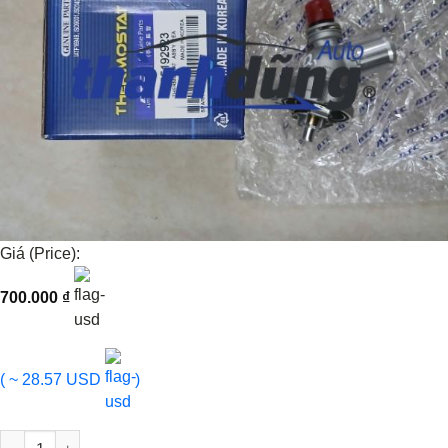
Giá (Price):
700.000
₫
( ~ 28.57 USD
)
VAN HẰNG NHIỆT CHEVROLET SPARK 2012 | A25192923 số lượng