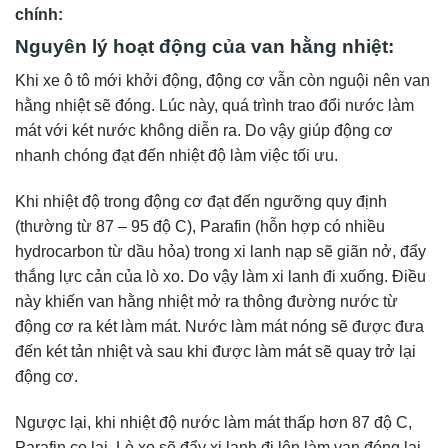
chính:
Nguyên lý hoạt động của van hằng nhiệt:
Khi xe ô tô mới khởi động, động cơ vẫn còn nguội nên van
hằng nhiệt sẽ đóng. Lúc này, quá trình trao đổi nước làm
mát với két nước không diễn ra. Do vậy giúp động cơ
nhanh chóng đạt đến nhiệt độ làm việc tối ưu.
Khi nhiệt độ trong động cơ đạt đến ngưỡng quy định
(thường từ 87 – 95 độ C), Parafin (hỗn hợp có nhiều
hydrocarbon từ dầu hỏa) trong xi lanh nạp sẽ giãn nở, đẩy
thắng lực cản của lò xo. Do vậy làm xi lanh đi xuống. Điều
này khiến van hằng nhiệt mở ra thông đường nước từ
động cơ ra két làm mát. Nước làm mát nóng sẽ được đưa
đến két tản nhiệt và sau khi được làm mát sẽ quay trở lại
động cơ.
Ngược lại, khi nhiệt độ nước làm mát thấp hơn 87 độ C,
Parafin co lại. Lò xo sẽ đẩy xi lanh đi lên làm van đóng lại.