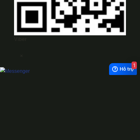
Viber
×
1
Exchange Rate
1 USD = 24.500 VNĐ