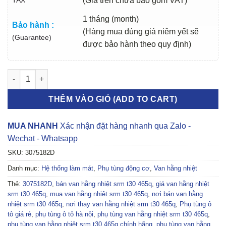
(Giá trên chưa bao gồm VAT)
1 tháng (month)
Bảo hành :
(Hàng mua đúng giá niêm yết sẽ
(Guarantee)
được bảo hành theo quy định)
VAN HẰNG NHIỆT SRM T30 465Q 2017-2023 | 3075182D số lượn
THÊM VÀO GIỎ (ADD TO CART)
MUA NHANH
Xác nhận đặt hàng nhanh qua Zalo -
Wechat - Whatsapp
SKU:
3075182D
Danh mục:
Hệ thống làm mát
,
Phụ tùng động cơ
,
Van hằng nhiệt
Thẻ:
3075182D
,
bán van hằng nhiệt srm t30 465q
,
giá van hằng nhiệt
srm t30 465q
,
mua van hằng nhiệt srm t30 465q
,
nơi bán van hằng
nhiệt srm t30 465q
,
nơi thay van hằng nhiệt srm t30 465q
,
Phụ tùng ô
tô giá rẻ
,
phụ tùng ô tô hà nội
,
phụ tùng van hằng nhiệt srm t30 465q
,
phụ tùng van hằng nhiệt srm t30 465q chính hãng
,
phụ tùng van hằng