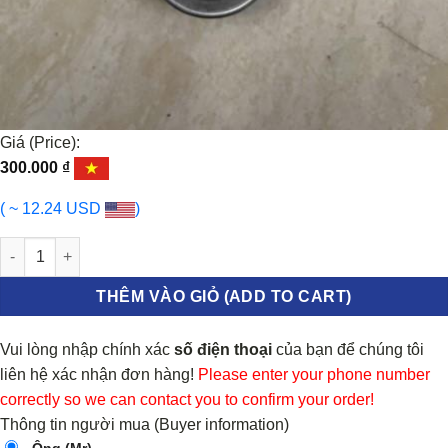
Giá (Price):
300.000
₫
( ~ 12.24 USD
)
VAN HẰNG NHIỆT SRM T30 465Q 2017-2023 | 3075182D số lượng
THÊM VÀO GIỎ (ADD TO CART)
Vui lòng nhập chính xác
số điện thoại
của bạn để chúng tôi
liên hệ xác nhận đơn hàng!
Please enter your phone number
correctly so we can contact you to confirm your order!
Thông tin người mua (Buyer information)
Ông (Mr)