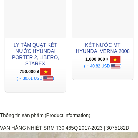
LY TÂM QUẠT KÉT
KÉT NƯỚC MT
NƯỚC HYUNDAI
HYUNDAI VERNA 2008
PORTER 2, LIBERO,
1.000.000
₫
STAREX
( ~ 40.82 USD
)
750.000
₫
( ~ 30.61 USD
)
Thông tin sản phẩm (Product information)
VAN HẰNG NHIỆT SRM T30 465Q 2017-2023 | 3075182D