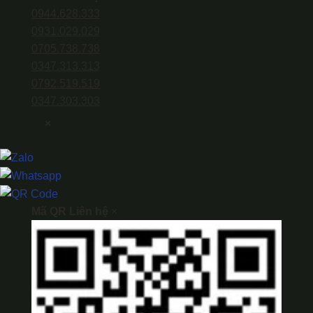
0944.628.333
0931.029.029
0705.738.738
0347.313.313
0792.519.519
0347.303.303
×
Mã QR Liên hệ
×