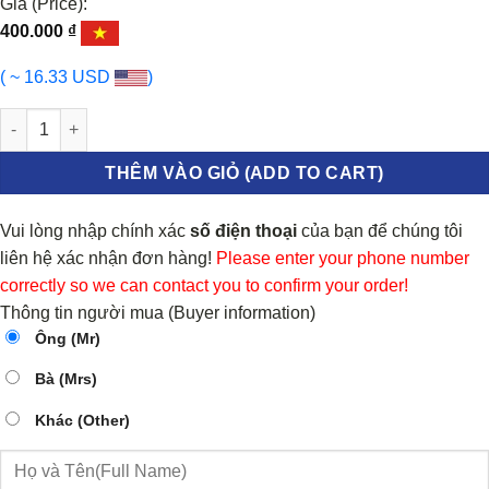
Giá (Price):
400.000
₫
( ~ 16.33 USD
)
Xy lanh phanh sau Suzuki Vitara số lượng
THÊM VÀO GIỎ (ADD TO CART)
Vui lòng nhập chính xác
số điện thoại
của bạn để chúng tôi
liên hệ xác nhận đơn hàng!
Please enter your phone number
correctly so we can contact you to confirm your order!
Thông tin người mua (Buyer information)
Ông (Mr)
Bà (Mrs)
Khác (Other)