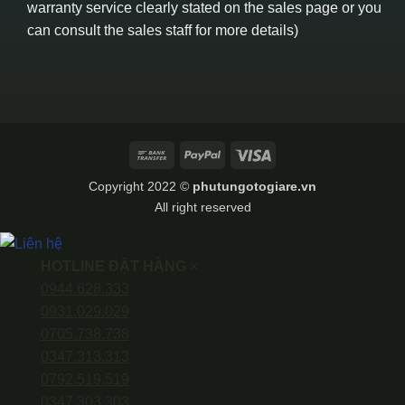
warranty service clearly stated on the sales page or you
can consult the sales staff for more details)
Bank
PayPal
Visa
Transfer
Copyright 2022 ©
phutungotogiare.vn
All right reserved
HOTLINE ĐẶT HÀNG
×
0944.628.333
0931.029.029
0705.738.738
0347.313.313
0792.519.519
0347.303.303