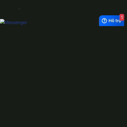
×
1
Exchange Rate
1 USD = 24.500 VNĐ
WhatsApp
0944628333