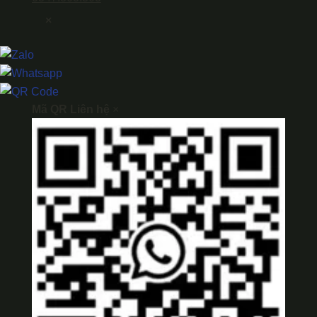
×
Mã QR Liên hệ
×