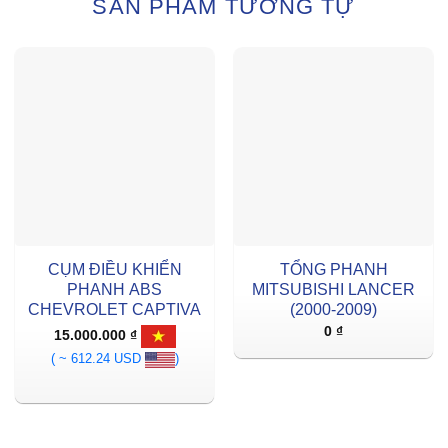
SẢN PHẨM TƯƠNG TỰ
CỤM ĐIỀU KHIỂN
TỔNG PHANH
PHANH ABS
MITSUBISHI LANCER
CHEVROLET CAPTIVA
(2000-2009)
0
₫
15.000.000
₫
( ~ 612.24 USD
)