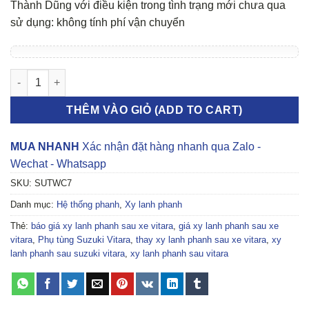
Thành Dũng với điều kiện trong tình trạng mới chưa qua
sử dụng: không tính phí vận chuyển
Xy lanh phanh sau Suzuki Vitara số lượng
THÊM VÀO GIỎ (ADD TO CART)
MUA NHANH
Xác nhận đặt hàng nhanh qua Zalo -
Wechat - Whatsapp
SKU:
SUTWC7
Danh mục:
Hệ thống phanh
,
Xy lanh phanh
Thẻ:
báo giá xy lanh phanh sau xe vitara
,
giá xy lanh phanh sau xe
vitara
,
Phụ tùng Suzuki Vitara
,
thay xy lanh phanh sau xe vitara
,
xy
lanh phanh sau suzuki vitara
,
xy lanh phanh sau vitara