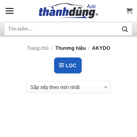
Bỏ
qua
nội
Tìm
dung
kiếm:
Trang chủ
/
Thương hiệu
/
AKYDO
LỌC