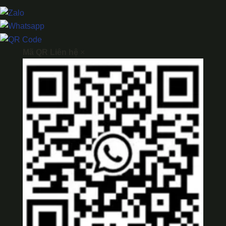
Mã QR Liên hệ
×