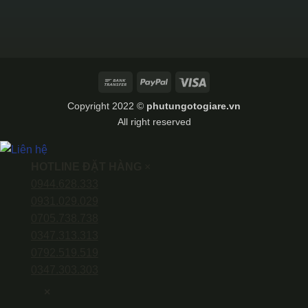
Bank
PayPal
Visa
Transfer
Copyright 2022 ©
phutungotogiare.vn
All right reserved
HOTLINE ĐẶT HÀNG
×
0944.628.333
0931.029.029
0705.738.738
0347.313.313
0792.519.519
0347.303.303
×