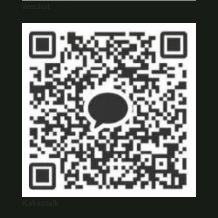
Wechat
Kakaotalk