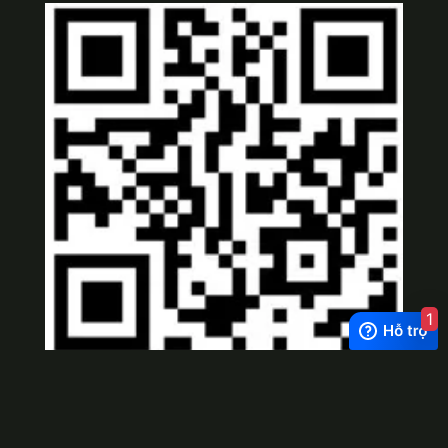
1
Viber
×