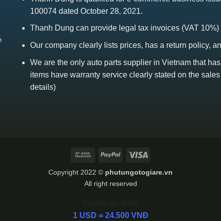
100074 dated October 28, 2021.
Thanh Dung can provide legal tax invoices (VAT 10%)
h
Our company clearly lists prices, has a return policy, a
We are the only auto parts supplier in Vietnam that ha
items have warranty service clearly stated on the sales
details)
Bank
PayPal
Visa
Transfer
Copyright 2022 ©
phutungotogiare.vn
All right reserved
Exchange Rate
1 USD = 24.500 VNĐ