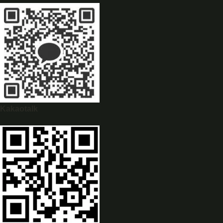
WhatsApp
0944628333
Kakaotalk
WeChat