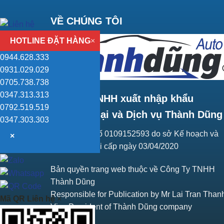
VỀ CHÚNG TÔI
HOTLINE ĐẶT HÀNG
×
0944.628.333
0931.029.029
0705.738.738
0347.313.313
Công ty TNHH xuất nhập khẩu
0792.519.519
Thương mại và Dịch vụ Thành Dũng
0347.303.303
Giấy ĐKKD số 0109152593 do sở Kế hoạch và
×
Đầu tư Hà Nội cấp ngày 03/04/2020
Bản quyền trang web thuộc về Công Ty TNHH
Thành Dũng
Responsible for Publication by Mr Lai Tran Than
Mã QR Liên hệ
×
Vice President of Thành Dũng company