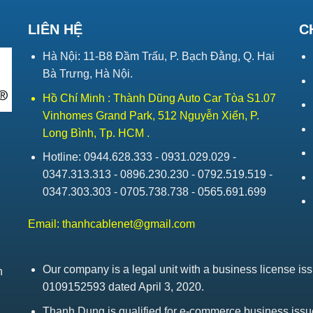
LIÊN HỆ
C
Hà Nội: 11-B8 Đầm Trấu, P. Bạch Đằng, Q. Hai
Bà Trưng, Hà Nội.
Hồ Chí Minh : Thành Dũng Auto Car Tòa S1.07
Vinhomes Grand Park, 512 Nguyễn Xiển, P.
Long Bình, Tp. HCM .
Hotline: 0944.628.333 - 0931.029.029 -
0347.313.313 - 0896.230.230 - 0792.519.519 -
0347.303.303 - 0705.738.738 - 0565.691.699
Email:
thanhcablenet@gmail.com
Our company is a legal unit with a business license 
h
0109152593 dated April 3, 2020.
Thanh Dung is qualified for e-commerce business is