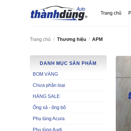
Bỏ
qua
Trang chủ
P
nội
dung
Trang chủ
/
Thương hiệu
/
APM
DANH MỤC SẢN PHẨM
BOM VÀNG
Chưa phân loại
HÀNG SALE
Ống xả - ống bô
Phụ tùng Acura
Phụ tùng Audi