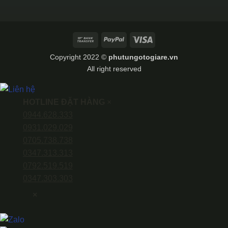
Bank
PayPal
Visa
Transfer
Copyright 2022 ©
phutungotogiare.vn
All right reserved
HOTLINE ĐẶT HÀNG
×
0944.628.333
0931.029.029
0705.738.738
0347.313.313
0792.519.519
0347.303.303
×