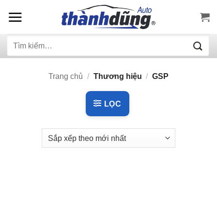
Bỏ
qua
nội
Tìm
dung
kiếm:
Trang chủ
/
Thương hiệu
/
GSP
LỌC