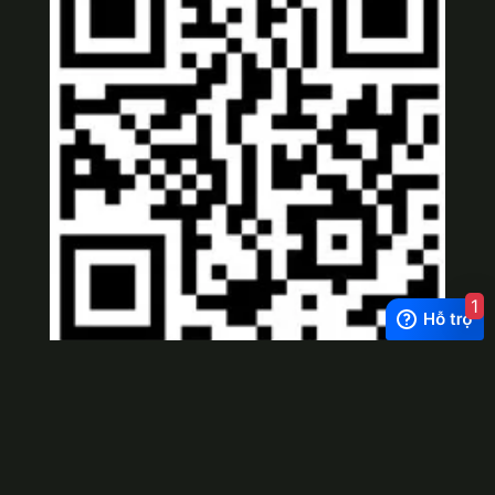
1
Viber
×