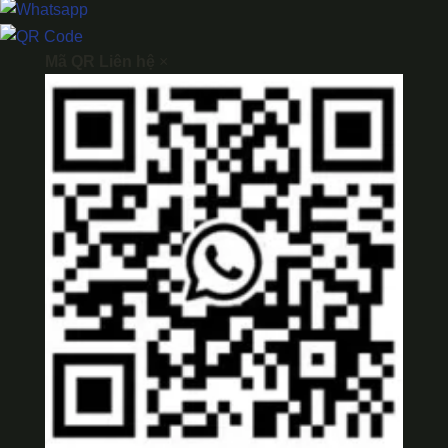
Mã QR Liên hệ
×