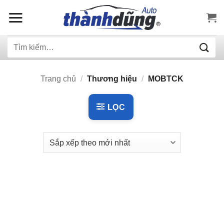
Bỏ
qua
nội
Tìm
dung
kiếm:
Trang chủ
/
Thương hiệu
/
MOBTCK
LỌC