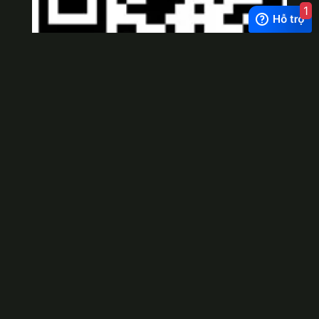
1
Viber
×
Exchange Rate
1 USD = 24.500 VNĐ