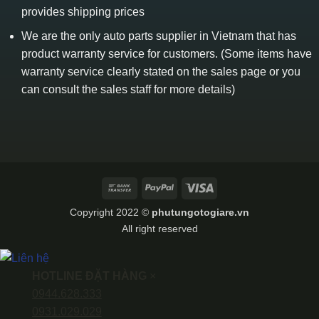
provides shipping prices
We are the only auto parts supplier in Vietnam that has
product warranty service for customers. (Some items have
warranty service clearly stated on the sales page or you
can consult the sales staff for more details)
Bank
PayPal
Visa
Transfer
Copyright 2022 ©
phutungotogiare.vn
All right reserved
HOTLINE ĐẶT HÀNG
×
0944.628.333
0931.029.029