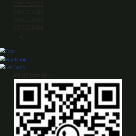
0705.738.738
0347.313.313
0792.519.519
0347.303.303
×
Mã QR Liên hệ
×