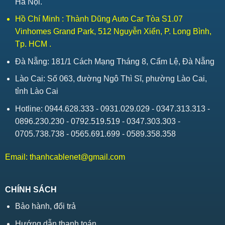
Hà Nội.
Hồ Chí Minh : Thành Dũng Auto Car Tòa S1.07
Vinhomes Grand Park, 512 Nguyễn Xiển, P. Long Bình,
Tp. HCM .
Đà Nẵng: 181/1 Cách Mạng Tháng 8, Cẩm Lệ, Đà Nẵng
Lào Cai: Số 063, đường Ngô Thì Sĩ, phường Lào Cai,
tỉnh Lào Cai
Hotline: 0944.628.333 - 0931.029.029 - 0347.313.313 -
0896.230.230 - 0792.519.519 - 0347.303.303 -
0705.738.738 - 0565.691.699 - 0589.358.358
Email:
thanhcablenet@gmail.com
CHÍNH SÁCH
Bảo hành, đổi trả
Hướng dẫn thanh toán