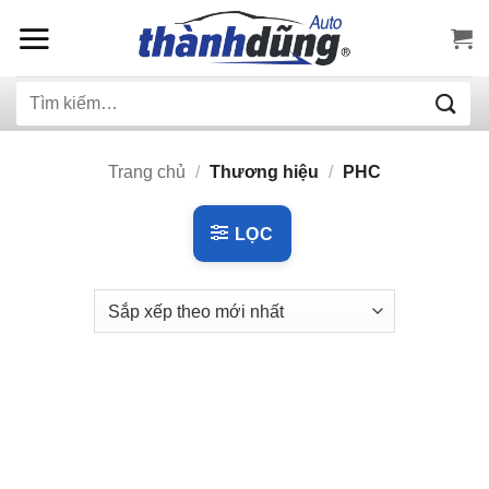
Bỏ
qua
nội
Tìm
dung
kiếm:
Trang chủ
/
Thương hiệu
/
PHC
LỌC