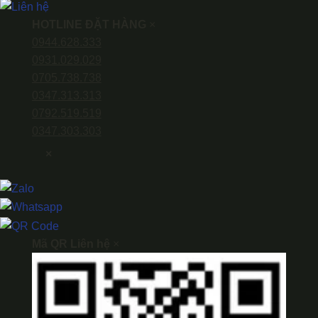
HOTLINE ĐẶT HÀNG
×
0944.628.333
0931.029.029
0705.738.738
0347.313.313
0792.519.519
0347.303.303
×
Mã QR Liên hệ
×