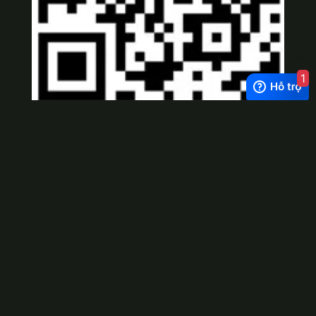
1
Viber
×
Exchange Rate
1 USD = 24.500 VNĐ