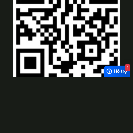
1
Viber
×