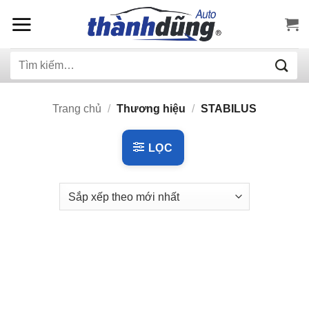
Bỏ
qua
nội
Tìm
dung
kiếm:
Trang chủ
/
Thương hiệu
/
STABILUS
LỌC