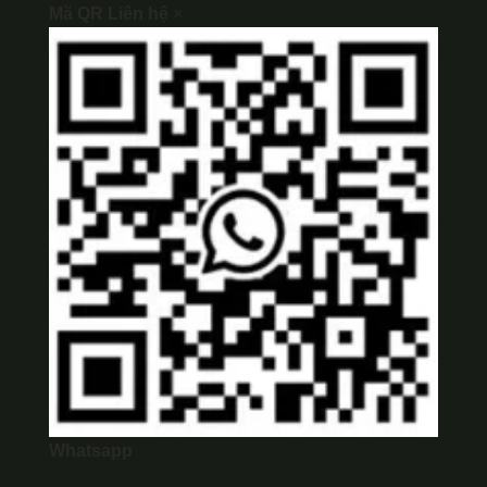
Mã QR Liên hệ
×
Whatsapp