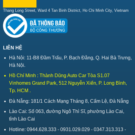
Thang Long Street, Ward 4 Tan Binh District, Ho Chi Minh City, Vietnam
LIÊN HỆ
Hà Nội: 11-B8 Đầm Trấu, P. Bạch Đằng, Q. Hai Bà Trưng,
Hà Nội.
Hồ Chí Minh : Thành Dũng Auto Car Tòa S1.07
Vinhomes Grand Park, 512 Nguyễn Xiển, P. Long Bình,
Tp. HCM .
Đà Nẵng: 181/1 Cách Mạng Tháng 8, Cẩm Lệ, Đà Nẵng
Lào Cai: Số 063, đường Ngô Thì Sĩ, phường Lào Cai,
tỉnh Lào Cai
Hotline: 0944.628.333 - 0931.029.029 - 0347.313.313 -