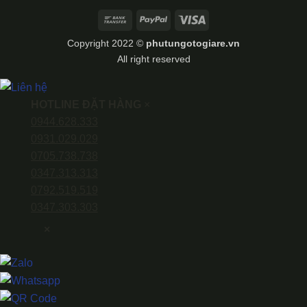
Bank
PayPal
Visa
Transfer
Copyright 2022 ©
phutungotogiare.vn
All right reserved
HOTLINE ĐẶT HÀNG
×
0944.628.333
0931.029.029
0705.738.738
0347.313.313
0792.519.519
0347.303.303
×