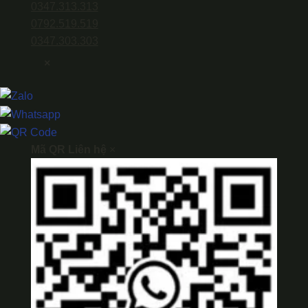
0347.313.313
0792.519.519
0347.303.303
×
Mã QR Liên hệ
×