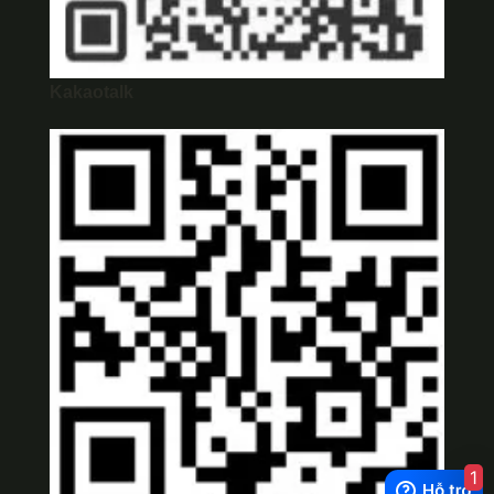
Kakaotalk
1