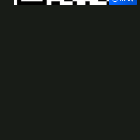
Viber
×
Exchange Rate
1 USD = 24.500 VNĐ