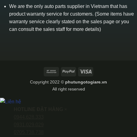
We are the only auto parts supplier in Vietnam that has
product warranty service for customers. (Some items have
warranty service clearly stated on the sales page or you
can consult the sales staff for more details)
Bank
PayPal
Visa
Transfer
Copyright 2022 ©
phutungotogiare.vn
All right reserved
HOTLINE ĐẶT HÀNG
×
0944.628.333
0931.029.029
0705.738.738