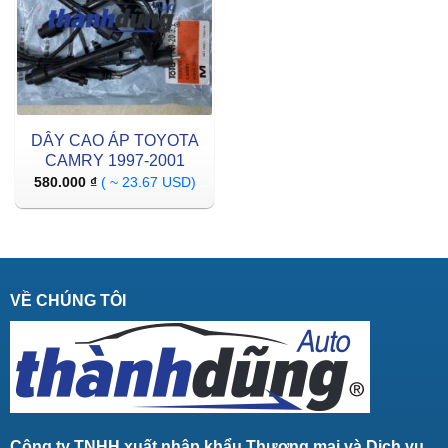
DÂY CAO ÁP TOYOTA
CAMRY 1997-2001
580.000
₫
( ~ 23.67 USD)
VỀ CHÚNG TÔI
Công ty TNHH xuất nhập khẩu Thương mại và Dịch vụ