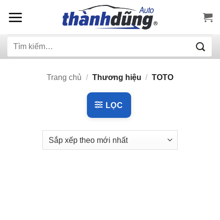
Bỏ
qua
nội
Tìm
dung
kiếm:
Trang chủ
/
Thương hiệu
/
TOTO
LỌC