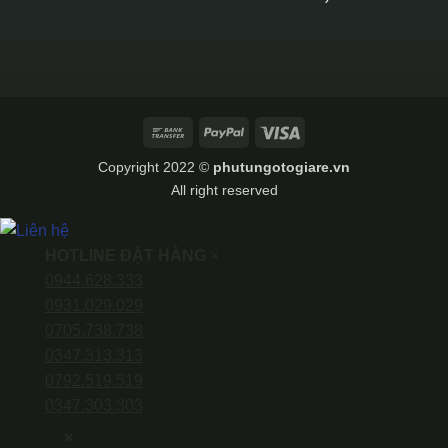
Bank
PayPal
Visa
Transfer
Copyright 2022 ©
phutungotogiare.vn
All right reserved
HOTLINE ĐẶT HÀNG
×
0944.628.333
0931.029.029
0705.738.738
0347.313.313
0792.519.519
0347.303.303
×