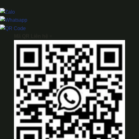
Mã QR Liên hệ
×