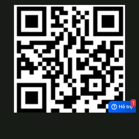
1
Viber
×