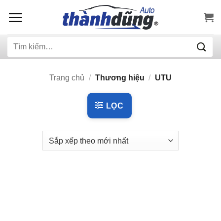
Bỏ
qua
nội
Tìm
dung
kiếm:
Trang chủ
/
Thương hiệu
/
UTU
LỌC