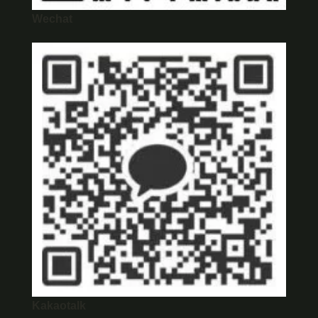
Wechat
Kakaotalk