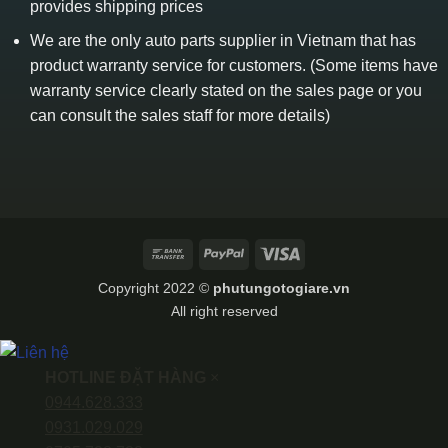
provides shipping prices
We are the only auto parts supplier in Vietnam that has
product warranty service for customers. (Some items have
warranty service clearly stated on the sales page or you
can consult the sales staff for more details)
Bank
PayPal
Visa
Transfer
Copyright 2022 ©
phutungotogiare.vn
All right reserved
HOTLINE ĐẶT HÀNG
×
0944.628.333
0931.029.029