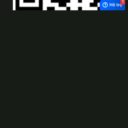
1
Viber
×
Exchange Rate
1 USD = 24.500 VNĐ