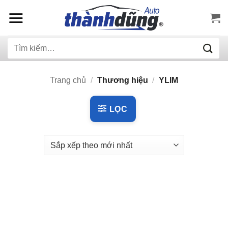
Bỏ
qua
nội
Tìm
dung
kiếm:
Trang chủ
/
Thương hiệu
/
YLIM
LỌC