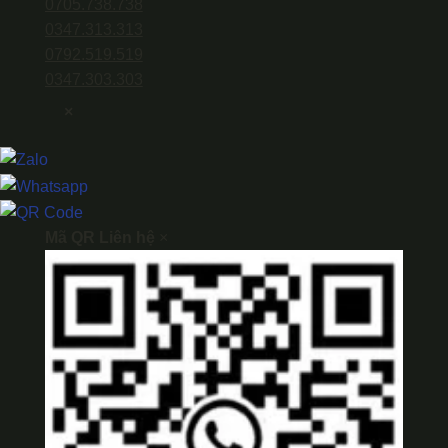
0705.738.738
0347.313.313
0792.519.519
0347.303.303
×
Mã QR Liên hệ
×