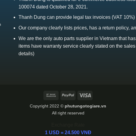
100074 dated October 28, 2021.
Thanh Dung can provide legal tax invoices (VAT 10%)
h
Our company clearly lists prices, has a return policy, a
We are the only auto parts supplier in Vietnam that ha
items have warranty service clearly stated on the sales
details)
Bank
PayPal
Visa
Transfer
Copyright 2022 ©
phutungotogiare.vn
All right reserved
Exchange Rate
1 USD = 24.500 VNĐ