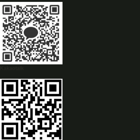
WhatsApp
0944628333
Kakaotalk
WeChat