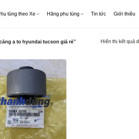
hụ tùng theo Xe
Hãng phụ tùng
Tin tức
Giới thiệu
Hiển thị kết quả 
àng a to hyundai tucson giá rẻ”