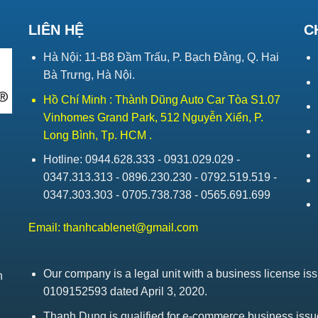
LIÊN HỆ
C
Hà Nội: 11-B8 Đầm Trấu, P. Bạch Đằng, Q. Hai
Bà Trưng, Hà Nội.
Hồ Chí Minh : Thành Dũng Auto Car Tòa S1.07
Vinhomes Grand Park, 512 Nguyễn Xiển, P.
Long Bình, Tp. HCM .
Hotline: 0944.628.333 - 0931.029.029 -
0347.313.313 - 0896.230.230 - 0792.519.519 -
0347.303.303 - 0705.738.738 - 0565.691.699
Email:
thanhcablenet@gmail.com
Our company is a legal unit with a business license 
h
0109152593 dated April 3, 2020.
Thanh Dung is qualified for e-commerce business is