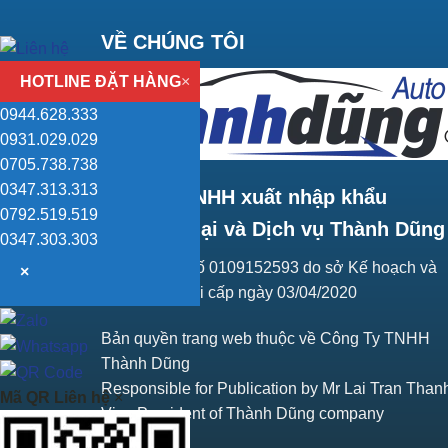
VỀ CHÚNG TÔI
HOTLINE ĐẶT HÀNG
×
0944.628.333
0931.029.029
0705.738.738
0347.313.313
Công ty TNHH xuất nhập khẩu
0792.519.519
Thương mại và Dịch vụ Thành Dũng
0347.303.303
Giấy ĐKKD số 0109152593 do sở Kế hoạch và
×
Đầu tư Hà Nội cấp ngày 03/04/2020
Bản quyền trang web thuộc về Công Ty TNHH
Thành Dũng
Responsible for Publication by Mr Lai Tran Than
Mã QR Liên hệ
×
Vice President of Thành Dũng company