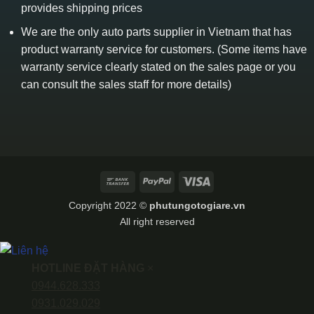
provides shipping prices
We are the only auto parts supplier in Vietnam that has
product warranty service for customers. (Some items have
warranty service clearly stated on the sales page or you
can consult the sales staff for more details)
Bank
PayPal
Visa
Transfer
Copyright 2022 ©
phutungotogiare.vn
All right reserved
HOTLINE ĐẶT HÀNG
×
0944.628.333
0931.029.029