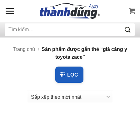
Bỏ
qua
nội
Tìm
dung
kiếm:
Trang chủ
/
Sản phẩm được gắn thẻ “giá càng y
toyota zace”
LỌC