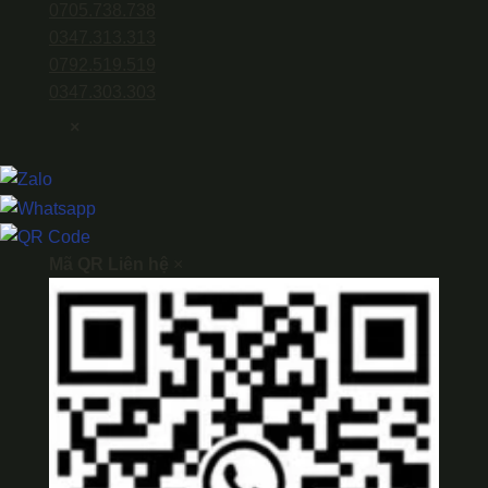
0705.738.738
0347.313.313
0792.519.519
0347.303.303
×
Mã QR Liên hệ
×