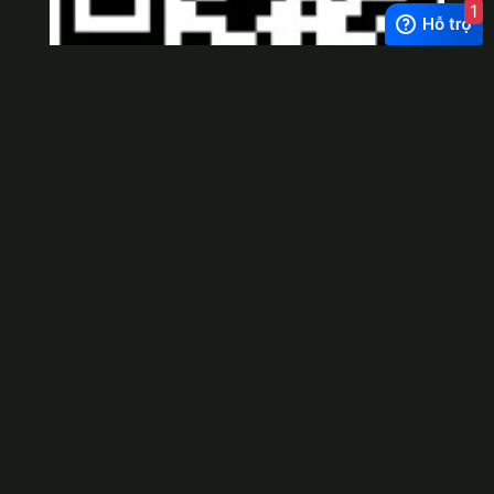
1
Viber
×
Exchange Rate
1 USD = 24.500 VNĐ