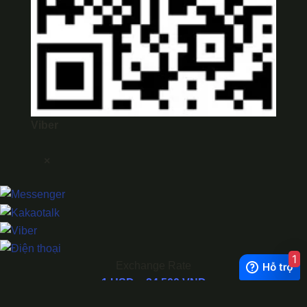
Viber
×
1
Exchange Rate
1 USD = 24.500 VNĐ