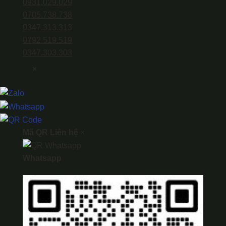
0931.029.029
0705.738.738
0347.313.313
0792.519.519
0347.303.303
×
Mã QR Liên hệ
×
Whatsapp