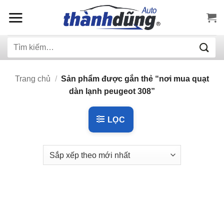
Bỏ
qua
nội
Tìm
dung
kiếm:
Trang chủ
/
Sản phẩm được gắn thẻ “nơi mua quạt
dàn lạnh peugeot 308”
LỌC