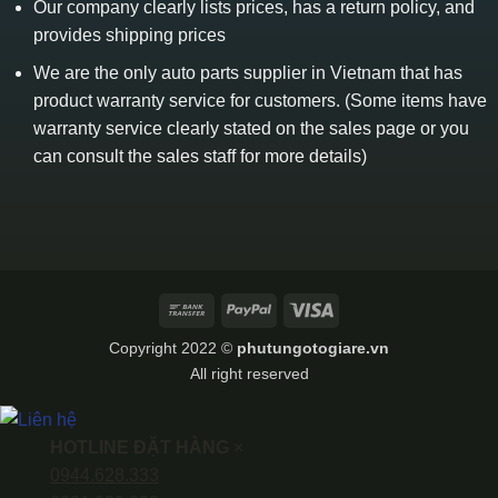
Our company clearly lists prices, has a return policy, and
provides shipping prices
We are the only auto parts supplier in Vietnam that has
product warranty service for customers. (Some items have
warranty service clearly stated on the sales page or you
can consult the sales staff for more details)
Bank
PayPal
Visa
Transfer
Copyright 2022 ©
phutungotogiare.vn
All right reserved
HOTLINE ĐẶT HÀNG
×
0944.628.333