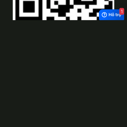
1
Viber
×
Exchange Rate
1 USD = 24.500 VNĐ