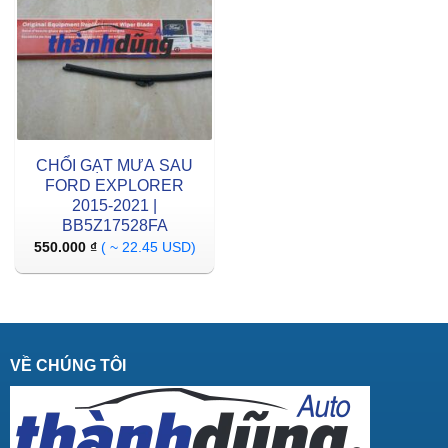
CHỔI GẠT MƯA SAU
FORD EXPLORER
2015-2021 |
BB5Z17528FA
550.000
₫
( ~ 22.45 USD)
VỀ CHÚNG TÔI