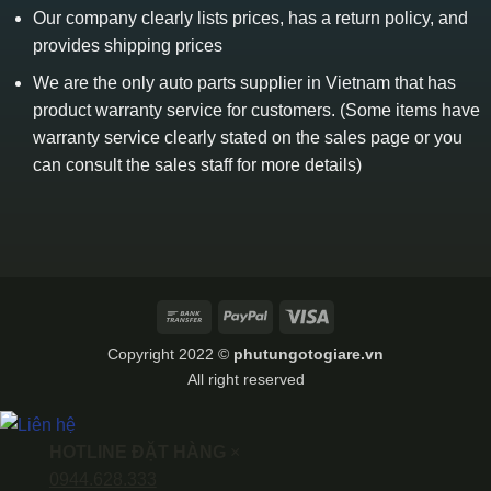
Our company clearly lists prices, has a return policy, and
provides shipping prices
We are the only auto parts supplier in Vietnam that has
product warranty service for customers. (Some items have
warranty service clearly stated on the sales page or you
can consult the sales staff for more details)
Bank
PayPal
Visa
Transfer
Copyright 2022 ©
phutungotogiare.vn
All right reserved
HOTLINE ĐẶT HÀNG
×
0944.628.333