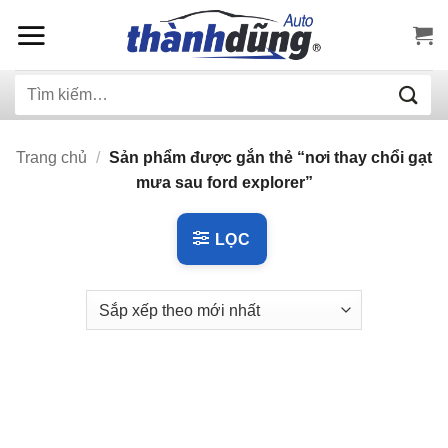
Bỏ
qua
nội
Tìm
dung
kiếm:
Trang chủ
/
Sản phẩm được gắn thẻ “nơi thay chổi gạt
mưa sau ford explorer”
LỌC