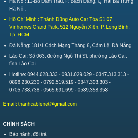
Hà Nội: 11-B8 Đầm Trấu, P. Bạch Đằng, Q. Hai Bà Trưng,
Hà Nội.
Hồ Chí Minh : Thành Dũng Auto Car Tòa S1.07
Vinhomes Grand Park, 512 Nguyễn Xiển, P. Long Bình,
Tp. HCM .
Đà Nẵng: 181/1 Cách Mạng Tháng 8, Cẩm Lệ, Đà Nẵng
Lào Cai: Số 063, đường Ngô Thì Sĩ, phường Lào Cai,
tỉnh Lào Cai
Hotline: 0944.628.333 - 0931.029.029 - 0347.313.313 -
0896.230.230 - 0792.519.519 - 0347.303.303 -
0705.738.738 - 0565.691.699 - 0589.358.358
Email:
thanhcablenet@gmail.com
CHÍNH SÁCH
Bảo hành, đổi trả