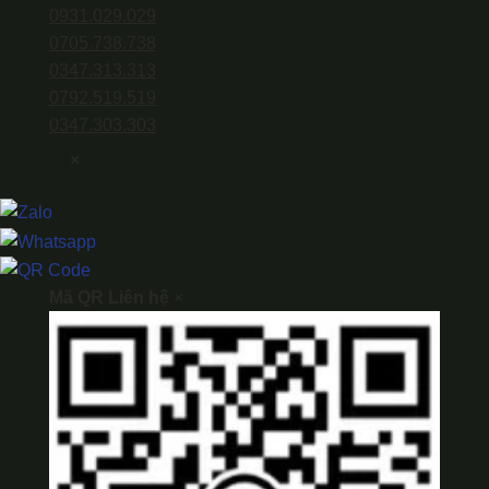
0931.029.029
0705.738.738
0347.313.313
0792.519.519
0347.303.303
×
Mã QR Liên hệ
×