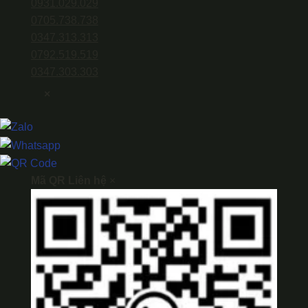
0931.029.029
0705.738.738
0347.313.313
0792.519.519
0347.303.303
×
Mã QR Liên hệ
×