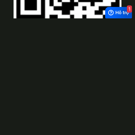
1
Viber
×
Exchange Rate
1 USD = 24.500 VNĐ