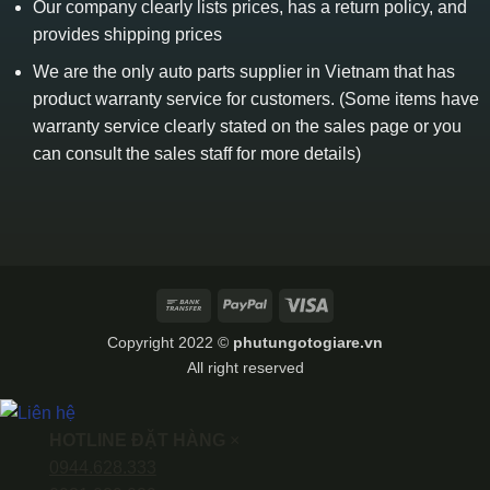
Our company clearly lists prices, has a return policy, and
provides shipping prices
We are the only auto parts supplier in Vietnam that has
product warranty service for customers. (Some items have
warranty service clearly stated on the sales page or you
can consult the sales staff for more details)
Bank
PayPal
Visa
Transfer
Copyright 2022 ©
phutungotogiare.vn
All right reserved
HOTLINE ĐẶT HÀNG
×
0944.628.333