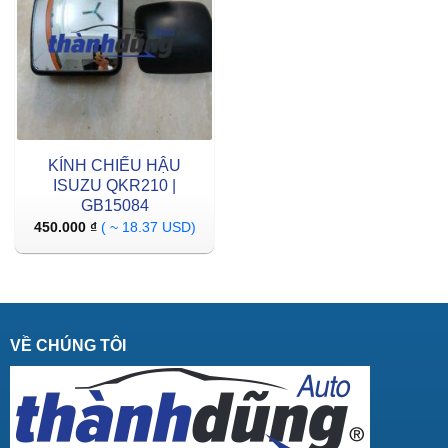
KÍNH CHIẾU HẬU
ISUZU QKR210 |
GB15084
450.000
₫
( ~ 18.37 USD)
VỀ CHÚNG TÔI