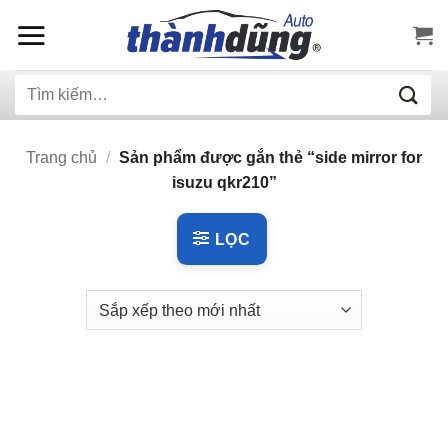
Bỏ
qua
nội
Tìm
dung
kiếm:
Trang chủ
/
Sản phẩm được gắn thẻ “side mirror for
isuzu qkr210”
LỌC