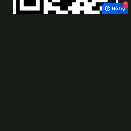
1
Viber
×
Exchange Rate
1 USD = 24.500 VNĐ