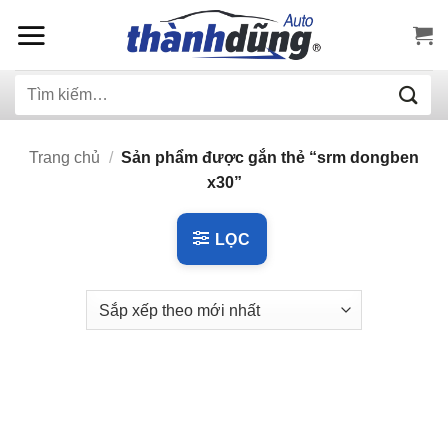
Bỏ
qua
nội
Tìm
dung
kiếm:
Trang chủ
/
Sản phẩm được gắn thẻ “srm dongben
x30”
LỌC