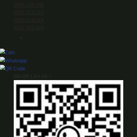
0705.738.738
0347.313.313
0792.519.519
0347.303.303
×
Mã QR Liên hệ
×