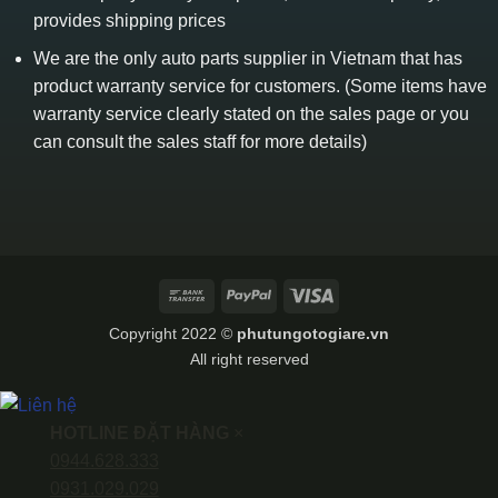
provides shipping prices
We are the only auto parts supplier in Vietnam that has
product warranty service for customers. (Some items have
warranty service clearly stated on the sales page or you
can consult the sales staff for more details)
Bank
PayPal
Visa
Transfer
Copyright 2022 ©
phutungotogiare.vn
All right reserved
HOTLINE ĐẶT HÀNG
×
0944.628.333
0931.029.029