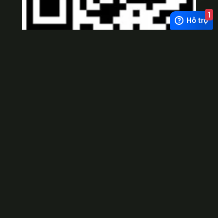
1
Viber
×
Exchange Rate
1 USD = 24.500 VNĐ