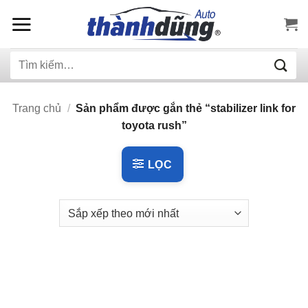
Bỏ
qua
nội
Tìm
dung
kiếm:
Trang chủ
/
Sản phẩm được gắn thẻ “stabilizer link for
toyota rush”
LỌC