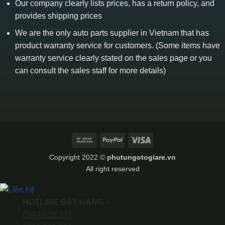
Our company clearly lists prices, has a return policy, and
provides shipping prices
We are the only auto parts supplier in Vietnam that has
product warranty service for customers. (Some items have
warranty service clearly stated on the sales page or you
can consult the sales staff for more details)
Bank
PayPal
Visa
Transfer
Copyright 2022 ©
phutungotogiare.vn
All right reserved
HOTLINE ĐẶT HÀNG
×
0944.628.333