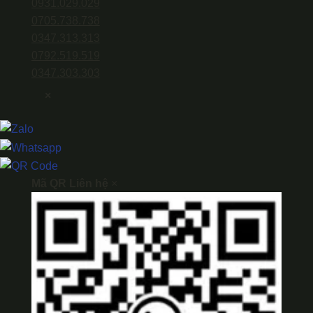
0931.029.029
0705.738.738
0347.313.313
0792.519.519
0347.303.303
×
Mã QR Liên hệ
×