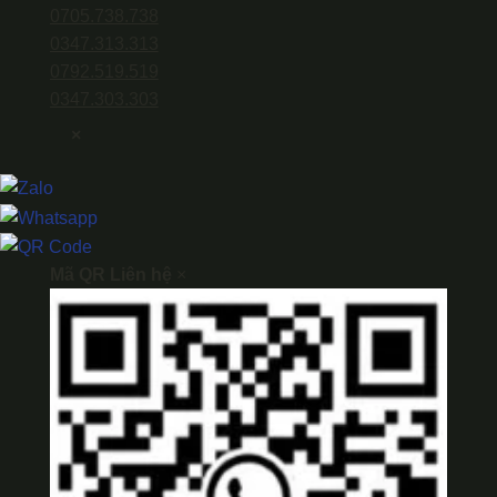
0705.738.738
0347.313.313
0792.519.519
0347.303.303
×
Mã QR Liên hệ
×