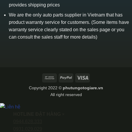
provides shipping prices
We are the only auto parts supplier in Vietnam that has
product warranty service for customers. (Some items have
warranty service clearly stated on the sales page or you
can consult the sales staff for more details)
Bank
PayPal
Visa
Transfer
Copyright 2022 ©
phutungotogiare.vn
All right reserved
HOTLINE ĐẶT HÀNG
×
0944.628.333
0931.029.029