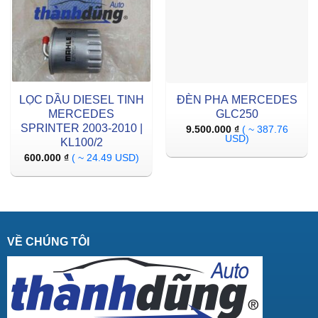
LỌC DẦU DIESEL TINH
ĐÈN PHA MERCEDES
MERCEDES
GLC250
SPRINTER 2003-2010 |
9.500.000
₫
( ~ 387.76
USD)
KL100/2
600.000
₫
( ~ 24.49 USD)
VỀ CHÚNG TÔI