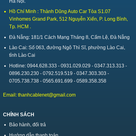
Hà Nội.
Hồ Chí Minh : Thành Dũng Auto Car Tòa S1.07
Vinhomes Grand Park, 512 Nguyễn Xiển, P. Long Bình,
Tp. HCM .
Đà Nẵng: 181/1 Cách Mạng Tháng 8, Cẩm Lệ, Đà Nẵng
Lào Cai: Số 063, đường Ngô Thì Sĩ, phường Lào Cai,
tỉnh Lào Cai
Hotline: 0944.628.333 - 0931.029.029 - 0347.313.313 -
0896.230.230 - 0792.519.519 - 0347.303.303 -
0705.738.738 - 0565.691.699 - 0589.358.358
Email:
thanhcablenet@gmail.com
CHÍNH SÁCH
Bảo hành, đổi trả
Hướng dẫn thanh toán