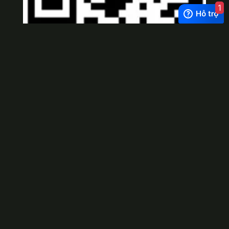
1
Viber
×
Exchange Rate
1 USD = 24.500 VNĐ