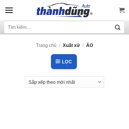
Bỏ
qua
nội
Tìm
dung
kiếm:
Trang chủ
/
Xuất xứ
/
ÁO
LỌC