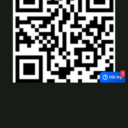
1
Viber
×