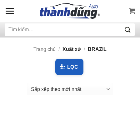
Bỏ
qua
nội
Tìm
dung
kiếm:
Trang chủ
/
Xuất xứ
/
BRAZIL
LỌC