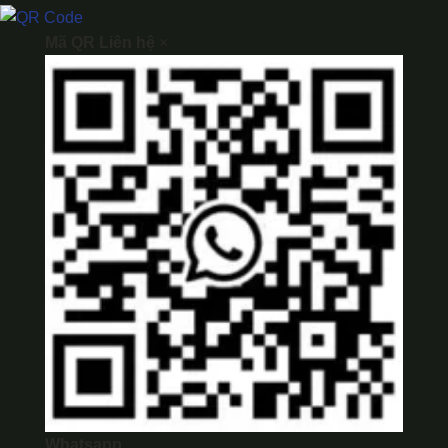
Mã QR Liên hệ
×
Whatsapp