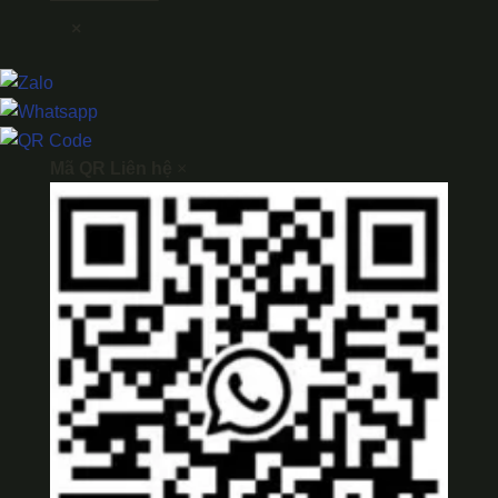
×
Mã QR Liên hệ
×