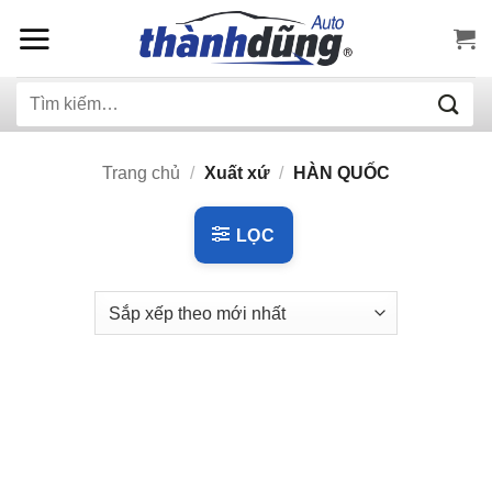
Bỏ
qua
nội
Tìm
dung
kiếm:
Trang chủ
/
Xuất xứ
/
HÀN QUỐC
LỌC