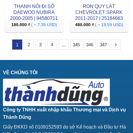
THANH NỐI ĐI SỐ
RON QUY LÁT
DAEWOO NUBIRA
CHEVROLET SPARK
2000-2005 | 94580711
2011-2017 | 25184663
180.000
₫
( ~ 7.35 USD)
480.000
₫
( ~ 19.59 USD)
1
2
3
4
…
345
346
347
VỀ CHÚNG TÔI
Công ty TNHH xuất nhập khẩu Thương mại và Dịch vụ
Thành Dũng
Giấy ĐKKD số 0109152593 do sở Kế hoạch và Đầu tư Hà