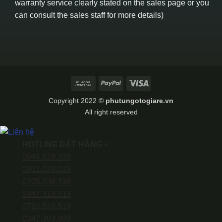
warranty service clearly stated on the sales page or you
can consult the sales staff for more details)
Bank
PayPal
Visa
Transfer
Copyright 2022 ©
phutungotogiare.vn
All right reserved
HOTLINE ĐẶT HÀNG
×
0944.628.333
0931.029.029
0705.738.738
0347.313.313
0792.519.519
0347.303.303