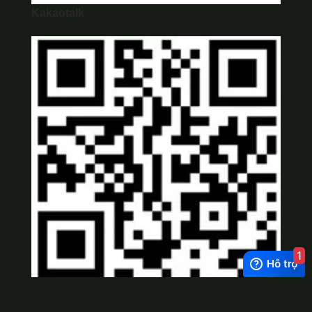
Kakaotalk
1
Viber