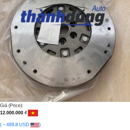
Giá (Price):
12.000.000
₫
( ~ 489.8 USD
)