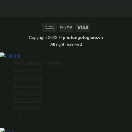
Bank
PayPal
Visa
Transfer
Copyright 2022 ©
phutungotogiare.vn
All right reserved
HOTLINE ĐẶT HÀNG
×
0944.628.333
0931.029.029
0705.738.738
0347.313.313
0792.519.519
0347.303.303
×