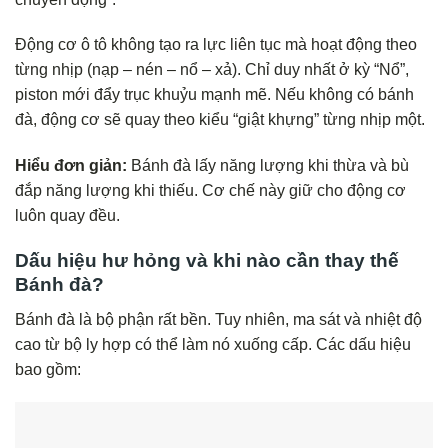
Động cơ ô tô không tạo ra lực liên tục mà hoạt động theo
từng nhịp (nạp – nén – nổ – xả). Chỉ duy nhất ở kỳ “Nổ”,
piston mới đẩy trục khuỷu mạnh mẽ. Nếu không có bánh
đà, động cơ sẽ quay theo kiểu “giật khựng” từng nhịp một.
Hiểu đơn giản:
Bánh đà lấy năng lượng khi thừa và bù
đắp năng lượng khi thiếu. Cơ chế này giữ cho động cơ
luôn quay đều.
Dấu hiệu hư hỏng và khi nào cần thay thế
Bánh đà?
Bánh đà là bộ phận rất bền. Tuy nhiên, ma sát và nhiệt độ
cao từ bộ ly hợp có thể làm nó xuống cấp. Các dấu hiệu
bao gồm: