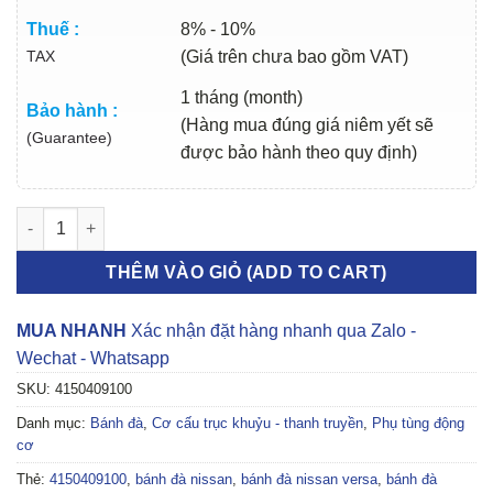
Thuế :
8% - 10%
TAX
(Giá trên chưa bao gồm VAT)
1 tháng (month)
Bảo hành :
(Hàng mua đúng giá niêm yết sẽ
(Guarantee)
được bảo hành theo quy định)
BÁNH ĐÀ NISSAN VERSA 2007-2012 | 4150409100 số lượng
THÊM VÀO GIỎ (ADD TO CART)
MUA NHANH
Xác nhận đặt hàng nhanh qua Zalo -
Wechat - Whatsapp
SKU:
4150409100
Danh mục:
Bánh đà
,
Cơ cấu trục khuỷu - thanh truyền
,
Phụ tùng động
cơ
Thẻ:
4150409100
,
bánh đà nissan
,
bánh đà nissan versa
,
bánh đà