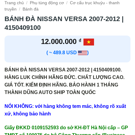
Trang chủ
/
Phụ tùng động cơ
/
Cơ cấu trục khuỷu - thanh
truyền
/
Bánh đà
BÁNH ĐÀ NISSAN VERSA 2007-2012 |
4150409100
12.000.000
₫
( ~ 489.8 USD
)
BÁNH ĐÀ NISSAN VERSA 2007-2012 | 4150409100.
HÀNG LUK CHÍNH HÃNG ĐỨC. CHẤT LƯỢNG CAO.
GIÁ TỐT. KIỂM ĐỊNH HÃNG. BẢO HÀNH 1 THÁNG
THÀNH DŨNG AUTO SHIP TOÀN QUỐC
NÓI KHÔNG: với hàng không tem mác, không rõ xuất
xứ, không bảo hành
Giấy ĐKKD 0109152593 do sở KH-ĐT Hà Nội cấp – GP