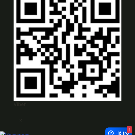
Viber
×
1