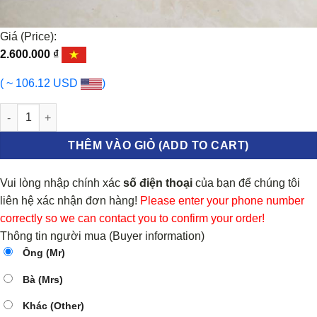
Giá (Price):
2.600.000
₫
( ~ 106.12 USD
)
BỐ THẮNG SAU FORD RAPTOR 2018-2023 | JB3C2M007AB số lư
THÊM VÀO GIỎ (ADD TO CART)
Vui lòng nhập chính xác
số điện thoại
của bạn để chúng tôi
liên hệ xác nhận đơn hàng!
Please enter your phone number
correctly so we can contact you to confirm your order!
Thông tin người mua (Buyer information)
Ông (Mr)
Bà (Mrs)
Khác (Other)