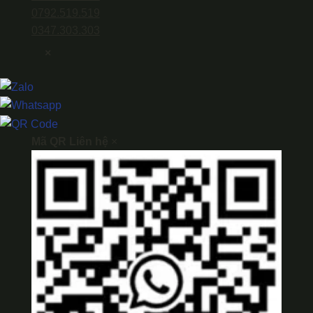
0792.519.519
0347.303.303
×
Mã QR Liên hệ
×