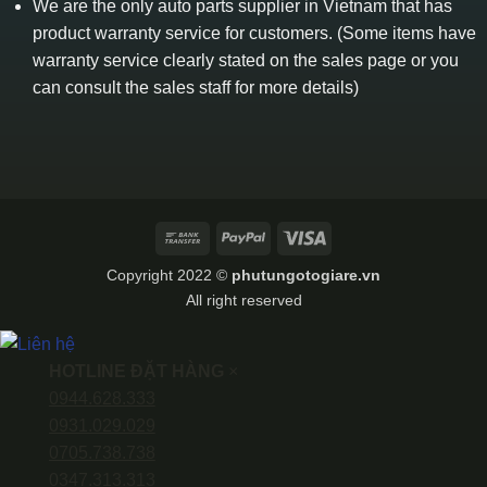
We are the only auto parts supplier in Vietnam that has
product warranty service for customers. (Some items have
warranty service clearly stated on the sales page or you
can consult the sales staff for more details)
Bank
PayPal
Visa
Transfer
Copyright 2022 ©
phutungotogiare.vn
All right reserved
HOTLINE ĐẶT HÀNG
×
0944.628.333
0931.029.029
0705.738.738
0347.313.313