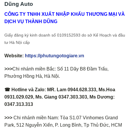
Dũng Auto
CÔNG TY TNHH XUẤT NHẬP KHẨU THƯƠNG MẠI VÀ
DỊCH VỤ THÀNH DŨNG
Giấy đăng ký kinh doanh số 0109152593 do sở Kế Hoạch và đầu
tư Hà Nội cấp
Website:
https://phutungotogiare.vn
>>>
Chi nhánh miền Bắc: Số 11 Dãy B8 Đầm Trấu,
Phường Hồng Hà, Hà Nội.
☎ Hotline và Zalo: MR. Lam 0944.628.333, Ms.Hoa
0931.029.029, Ms. Giang 0347.303.303, Ms Dương:
0347.313.313
>>>
Chi nhánh miền Nam: Tòa S1.07 Vinhomes Grand
Park, 512 Nguyễn Xiển, P. Long Bình, Tp Thủ Đức, HCM