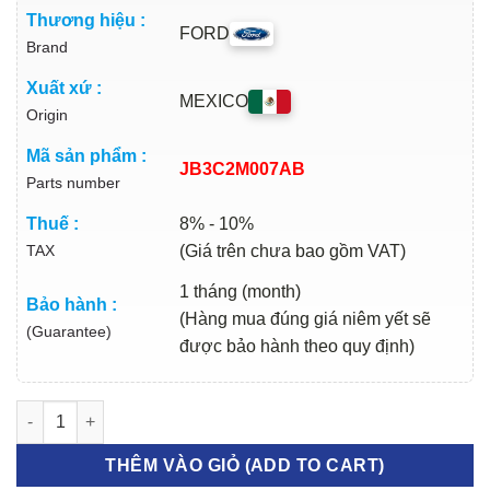
Thương hiệu :
FORD
Brand
Xuất xứ :
MEXICO
Origin
Mã sản phẩm :
JB3C2M007AB
Parts number
Thuế :
8% - 10%
TAX
(Giá trên chưa bao gồm VAT)
1 tháng (month)
Bảo hành :
(Hàng mua đúng giá niêm yết sẽ
(Guarantee)
được bảo hành theo quy định)
BỐ THẮNG SAU FORD RAPTOR 2018-2023 | JB3C2M007AB số 
THÊM VÀO GIỎ (ADD TO CART)