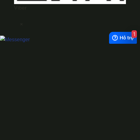
Viber
×
1
Exchange Rate
1 USD = 24.500 VNĐ