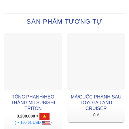
SẢN PHẨM TƯƠNG TỰ
TỔNG PHANH/HEO
MÁ/GUỐC PHANH SAU
THẮNG MITSUBISHI
TOYOTA LAND
TRITON
CRUISER
0
₫
3.200.000
₫
( ~ 130.61 USD
)