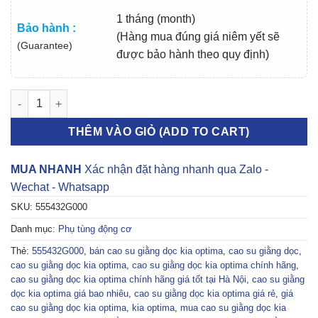
1 tháng (month)
Bảo hành :
(Hàng mua đúng giá niêm yết sẽ
(Guarantee)
được bảo hành theo quy định)
CAO SU GIẰNG DỌC KIA OPTIMA 2006-2012 | 555432G000 số l
THÊM VÀO GIỎ (ADD TO CART)
MUA NHANH
Xác nhận đặt hàng nhanh qua Zalo -
Wechat - Whatsapp
SKU:
555432G000
Danh mục:
Phụ tùng động cơ
Thẻ:
555432G000
,
bán cao su giằng dọc kia optima
,
cao su giằng dọc
,
cao su giằng dọc kia optima
,
cao su giằng dọc kia optima chính hãng
,
cao su giằng dọc kia optima chính hãng giá tốt tại Hà Nội
,
cao su giằng
dọc kia optima giá bao nhiêu
,
cao su giằng dọc kia optima giá rẻ
,
giá
cao su giằng dọc kia optima
,
kia optima
,
mua cao su giằng dọc kia