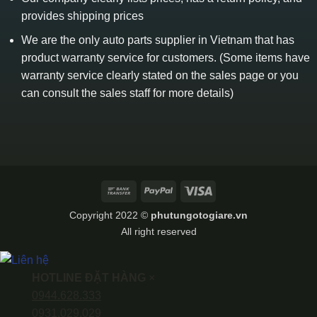
provides shipping prices
We are the only auto parts supplier in Vietnam that has
product warranty service for customers. (Some items have
warranty service clearly stated on the sales page or you
can consult the sales staff for more details)
Bank
PayPal
Visa
Transfer
Copyright 2022 ©
phutungotogiare.vn
All right reserved
HOTLINE ĐẶT HÀNG
×
0944.628.333
0931.029.029