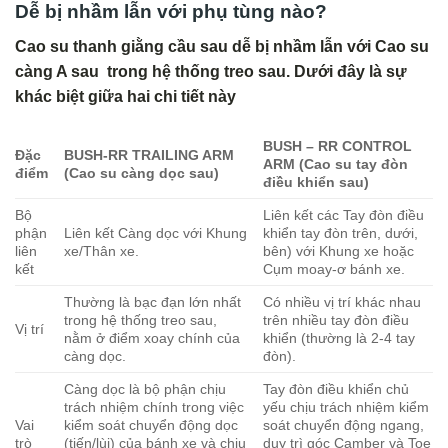
Dễ bị nhầm lẫn với phụ tùng nào?
Cao su thanh giằng cầu sau dễ bị nhầm lẫn với Cao su
càng A sau trong hệ thống treo sau. Dưới đây là sự
khác biệt giữa hai chi tiết này
BUSH – RR CONTROL
Đặc
BUSH-RR TRAILING ARM
ARM (Cao su tay đòn
điểm
(Cao su càng dọc sau)
điều khiển sau)
Bộ
Liên kết các Tay đòn điều
phận
Liên kết Càng dọc với Khung
khiển tay đòn trên, dưới,
liên
xe/Thân xe.
bên) với Khung xe hoặc
kết
Cụm moay-ơ bánh xe.
Thường là bạc đạn lớn nhất
Có nhiều vị trí khác nhau
trong hệ thống treo sau,
trên nhiều tay đòn điều
Vị trí
nằm ở điểm xoay chính của
khiển (thường là 2-4 tay
càng dọc.
đòn).
Càng dọc là bộ phận chịu
Tay đòn điều khiển chủ
trách nhiệm chính trong việc
yếu chịu trách nhiệm kiểm
Vai
kiểm soát chuyển động dọc
soát chuyển động ngang,
trò
(tiến/lùi) của bánh xe và chịu
duy trì góc Camber và Toe