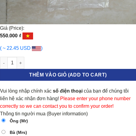
Giá (Price):
550.000
₫
( ~ 22.45 USD
)
CAO SU GIẰNG DỌC KIA OPTIMA 2006-2012 | 555432G000 số lượ
THÊM VÀO GIỎ (ADD TO CART)
Vui lòng nhập chính xác
số điện thoại
của bạn để chúng tôi
liên hệ xác nhận đơn hàng!
Please enter your phone number
correctly so we can contact you to confirm your order!
Thông tin người mua (Buyer information)
Ông (Mr)
Bà (Mrs)