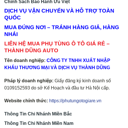
Chính Sách Bảo Hành Ưu Việt
DỊCH VỤ VẬN CHUYỂN VÀ HỖ TRỢ TOÀN
QUỐC
MUA ĐÚNG NƠI – TRÁNH HÀNG GIẢ, HÀNG
NHÁI
LIÊN HỆ MUA PHỤ TÙNG Ô TÔ GIÁ RẺ –
THÀNH DŨNG AUTO
Tên doanh nghiệp:
CÔNG TY TNHH XUẤT NHẬP
KHẨU THƯƠNG MẠI VÀ DỊCH VỤ THÀNH DŨNG
Pháp lý doanh nghiệp:
Giấy đăng ký kinh doanh số
0109152593 do sở Kế Hoạch và đầu tư Hà Nội cấp.
Website chính thức:
https://phutungotogiare.vn
Thông Tin Chi Nhánh Miền Bắc
Thông Tin Chi Nhánh Miền Nam