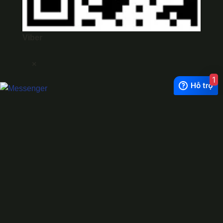
Viber
×
1
Exchange Rate
1 USD = 24.500 VNĐ