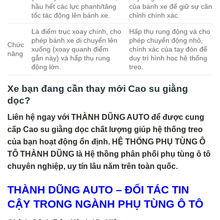
hầu hết các lực phanh/tăng
của bánh xe để giữ sự căn
tốc tác động lên bánh xe.
chỉnh chính xác.
Là điểm trục xoay chính, cho
Hấp thụ rung động và cho
phép bánh xe di chuyển lên
phép chuyển động nhỏ,
Chức
xuống (xoay quanh điểm
chính xác của tay đòn để
năng
gắn này) và hấp thụ rung
duy trì hình học hệ thống
động lớn.
treo.
Xe bạn đang cần thay mới
Cao su giằng
dọc
?
Liên hệ ngay với THÀNH DŨNG AUTO để được cung
cấp
Cao su giằng dọc
chất lượng giúp hệ thống treo
của bạn hoạt động ổn định. HỆ THỐNG PHỤ TÙNG Ô
TÔ THÀNH DŨNG là Hệ thồng phân phối phụ tùng ô tô
chuyên nghiệp, uy tín lâu năm trên toàn quốc.
THÀNH DŨNG AUTO – ĐỐI TÁC TIN
CẬY TRONG NGÀNH PHỤ TÙNG Ô TÔ