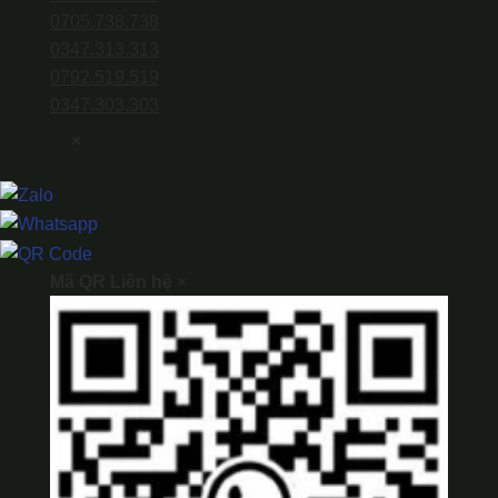
0705.738.738
0347.313.313
0792.519.519
0347.303.303
×
Mã QR Liên hệ
×