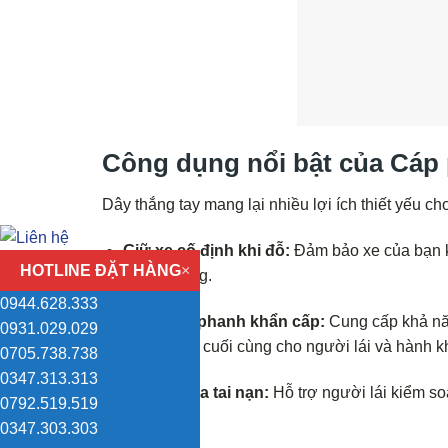
Công dụng nổi bật của Cáp
Dây thắng tay mang lại nhiều lợi ích thiết yếu ch
Giữ xe cố định khi đỗ:
Đảm bảo xe của bạn kh
HOTLINE ĐẶT HÀNG
×
bằng phẳng.
0944.628.333
Hệ thống phanh khẩn cấp:
Cung cấp khả nă
0931.029.029
lớp bảo vệ cuối cùng cho người lái và hành k
0705.738.738
0347.313.313
Ngăn ngừa tai nạn:
Hỗ trợ người lái kiểm so
0792.519.519
tai nạn.
0347.303.303