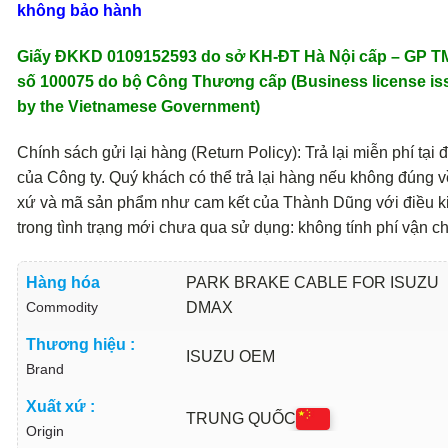
không bảo hành
Giấy ĐKKD 0109152593 do sở KH-ĐT Hà Nội cấp – GP 
số 100075 do bộ Công Thương cấp (Business license is
by the Vietnamese Government)
Chính sách gửi lại hàng (Return Policy): Trả lại miễn phí tại đ
của Công ty. Quý khách có thể trả lại hàng nếu không đúng v
xứ và mã sản phẩm như cam kết của Thành Dũng với điều k
trong tình trạng mới chưa qua sử dụng: không tính phí vận c
Hàng hóa
PARK BRAKE CABLE FOR ISUZU
Commodity
DMAX
Thương hiệu :
ISUZU OEM
Brand
Xuất xứ :
TRUNG QUỐC
Origin