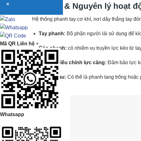
×
Cấu tạo & Nguyên lý hoạt đ
Hệ thống phanh tay cơ khí, nơi dây thắng tay đón
Tay phanh:
Bộ phận người lái sử dụng để kíc
Mã QR Liên hệ
×
Cáp phanh:
có nhiệm vụ truyền lực kéo từ t
Cơ cấu điều chỉnh lực căng:
Đảm bảo lực k
Phanh sau:
Có thể là phanh tang trống hoặc
hoạt.
Whatsapp