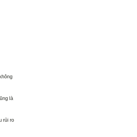
 không
ũng là
 rủi ro