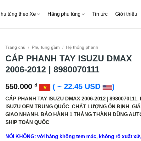
hụ tùng theo Xe
Hãng phụ tùng
Tin tức
Giới thiệu
Trang chủ
/
Phụ tùng gầm
/
Hệ thống phanh
CÁP PHANH TAY ISUZU DMAX
2006-2012 | 8980070111
550.000
( ~ 22.45 USD
)
₫
CÁP PHANH TAY ISUZU DMAX 2006-2012 | 8980070111.
ISUZU OEM TRUNG QUỐC. CHẤT LƯỢNG ỔN ĐỊNH. GIÁ 
GIAO NHANH. BẢO HÀNH 1 THÁNG THÀNH DŨNG AUT
SHIP TOÀN QUỐC
NÓI KHÔNG: với hàng không tem mác, không rõ xuất xứ