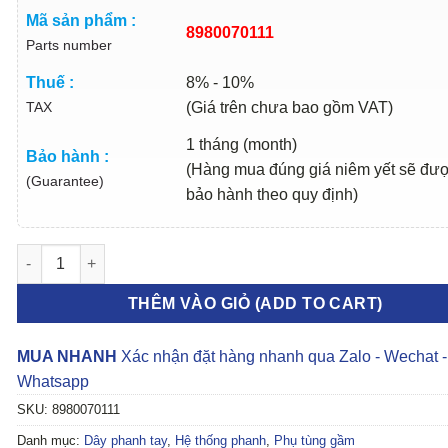
Mã sản phẩm :
8980070111
Parts number
Thuế :
8% - 10%
TAX
(Giá trên chưa bao gồm VAT)
1 tháng (month)
Bảo hành :
(Hàng mua đúng giá niêm yết sẽ đư
(Guarantee)
bảo hành theo quy định)
CÁP PHANH TAY ISUZU DMAX 2006-2012 | 8980070111 số lượn
THÊM VÀO GIỎ (ADD TO CART)
MUA NHANH
Xác nhận đặt hàng nhanh qua Zalo - Wechat -
Whatsapp
SKU:
8980070111
Danh mục:
Dây phanh tay
,
Hệ thống phanh
,
Phụ tùng gầm