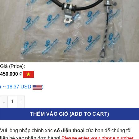
Giá (Price):
450.000
₫
( ~ 18.37 USD
)
DÂY THẮNG TAY CHEVROLET CAPTIVA 2006-2012 | 96879437 số 
THÊM VÀO GIỎ (ADD TO CART)
Vui lòng nhập chính xác
số điện thoại
của bạn để chúng tôi
liên hệ xác nhận đơn hàng!
Please enter your phone number