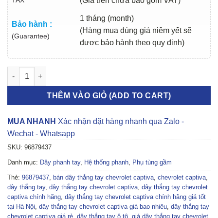
(Giá trên chưa bao gồm VAT)
1 tháng (month)
Bảo hành :
(Hàng mua đúng giá niêm yết sẽ
(Guarantee)
được bảo hành theo quy định)
DÂY THẮNG TAY CHEVROLET CAPTIVA 2006-2012 | 96879437 s
THÊM VÀO GIỎ (ADD TO CART)
MUA NHANH
Xác nhận đặt hàng nhanh qua Zalo -
Wechat - Whatsapp
SKU:
96879437
Danh mục:
Dây phanh tay
,
Hệ thống phanh
,
Phụ tùng gầm
Thẻ:
96879437
,
bán dây thắng tay chevrolet captiva
,
chevrolet captiva
,
dây thắng tay
,
dây thắng tay chevrolet captiva
,
dây thắng tay chevrolet
captiva chính hãng
,
dây thắng tay chevrolet captiva chính hãng giá tốt
tại Hà Nội
,
dây thắng tay chevrolet captiva giá bao nhiêu
,
dây thắng tay
chevrolet captiva giá rẻ
,
dây thắng tay ô tô
,
giá dây thắng tay chevrolet