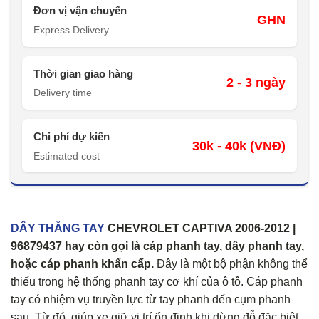
Đơn vị vận chuyển
GHN
Express Delivery
Thời gian giao hàng
2 - 3 ngày
Delivery time
Chi phí dự kiến
30k - 40k (VNĐ)
Estimated cost
DÂY THẮNG TAY
CHEVROLET CAPTIVA 2006-2012 |
96879437 hay còn gọi là cáp phanh tay, dây phanh tay,
hoặc cáp phanh khẩn cấp.
Đây là một bộ phận không thể
thiếu trong hệ thống phanh tay cơ khí của ô tô. Cáp phanh
tay có nhiệm vụ truyền lực từ tay phanh đến cụm phanh
sau. Từ đó, giúp xe giữ vị trí ổn định khi dừng đỗ đặc biệt