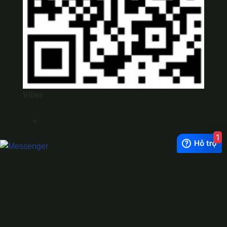
Viber
×
1
Exchange Rate
1 USD = 24.500 VNĐ