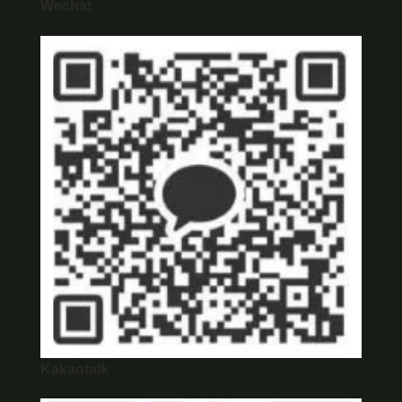
Wechat
Kakaotalk