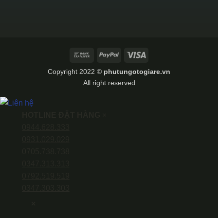
Bank
PayPal
Visa
Transfer
Copyright 2022 ©
phutungotogiare.vn
All right reserved
HOTLINE ĐẶT HÀNG
×
0944.628.333
0931.029.029
0705.738.738
0347.313.313
0792.519.519
0347.303.303
×