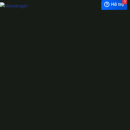
1
Exchange Rate
1 USD = 24.500 VNĐ
WhatsApp
0944628333