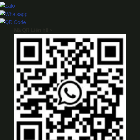
Mã QR Liên hệ
×