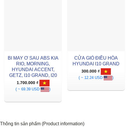
BI MAY Ơ SAU ABS KIA
CỬA GIÓ ĐIỀU HÒA
RIO, MORNING,
HYUNDAI I10 GRAND
HYUNDAI ACCENT,
300.000
₫
GETZ, I10 GRAND, I20
( ~ 12.24 USD
)
1.700.000
₫
( ~ 69.39 USD
)
Thông tin sản phẩm (Product information)