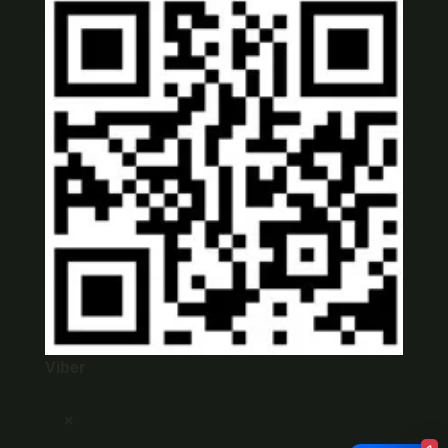
Viber
×