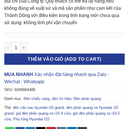
địa chỉ của Công ty. Quý khách có thể trả lại hàng nếu
không đúng về xuất xứ và mã sản phẩm như cam kết của
Thành Dũng với điều kiện trong tình trạng mới chưa qua
sử dụng: không tính phí vận chuyển
Đèn phản quang Hyundai I10 Sedan số lượng
THÊM VÀO GIỎ (ADD TO CART)
MUA NHANH
Xác nhận đặt hàng nhanh qua Zalo -
Wechat - Whatsapp
SKU:
92406B4400
Danh mục:
Đèn chiếu sáng, đèn tín hiệu
,
Đèn phản quang
Thẻ:
đèn cản sau hyundai i10 grand
,
đèn phản quang xe hyundai i10
grand
,
giá đèn phản quang xe i10 4 cửa
,
giá đèn phản quang xe i10 5
cửa
,
Phụ tùng Hyundai I10