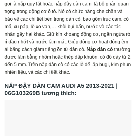
gọi là nắp quy lát hoặc nắp đậy dàn cam, là bộ phận quan
trọng trong động cơ ô tô. Nó có chức năng che chắn và
bảo vệ các chi tiết bên trong dàn cò, bao gồm trục cam, cò
mổ, xu páp, lò xo van,… khỏi bụi bẩn, nước và các tác
nhân gây hại khác. Giữ kín khoang động cơ, ngăn ngừa rò
rỉ dầu nhớt và nước làm mát. Giúp động cơ hoạt động êm
ái bằng cách giảm tiếng ồn từ dàn cò.
Nắp dàn cò
thường
được làm bằng nhôm hoặc thép dập khuôn, có độ dày từ 2
đến 5 mm. Trên nắp dàn cò có các lỗ để lắp bugi, kim phun
nhiên liệu, và các chi tiết khác.
NẮP ĐẬY DÀN CAM AUDI A5 2013-2021 |
06G103269B tương thích: