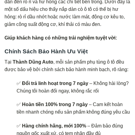
dẫn đến rò rỉ và hư hỏng các chi tiết bên trong. Dưới đây là
một số dấu hiệu cho thấy nắp dàn cò ô tô có thể bị hư
hỏng: rò rỉ dầu nhớt hoặc nước làm mát, động cơ kêu to,
giảm công suất động cơ, khí thải có màu đen.
Giúp khách hàng có những trải nghiệm tuyệt vời:
Chính Sách Bảo Hành Ưu Việt
Tại
Thành Dũng Auto
, mỗi sản phẩm phụ tùng ô tô đều
được bảo vệ bởi chính sách bảo hành minh bạch, rõ ràng:
✅
Đổi trả linh hoạt trong 7 ngày
– Không hài lòng?
Chúng tôi hoàn đổi ngay, không rắc rối
✅
Hoàn tiền 100% trong 7 ngày
– Cam kết hoàn
tiền nhanh chóng nếu sản phẩm không đúng yêu cầu
✅
Hàng chính hãng, mới 100%
– Đảm bảo đúng
nguồn gốc xuất xứ, có tem nhãn đầy đủ