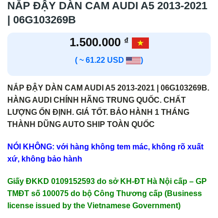
NẮP ĐẬY DÀN CAM AUDI A5 2013-2021
| 06G103269B
1.500.000
₫
( ~ 61.22 USD
)
NẮP ĐẬY DÀN CAM AUDI A5 2013-2021 | 06G103269B.
HÀNG AUDI CHÍNH HÃNG TRUNG QUỐC. CHẤT
LƯỢNG ỔN ĐỊNH. GIÁ TỐT. BẢO HÀNH 1 THÁNG
THÀNH DŨNG AUTO SHIP TOÀN QUỐC
NÓI KHÔNG: với hàng không tem mác, không rõ xuất
xứ, không bảo hành
Giấy ĐKKD 0109152593 do sở KH-ĐT Hà Nội cấp – GP
TMĐT số 100075 do bộ Công Thương cấp (Business
license issued by the Vietnamese Government)