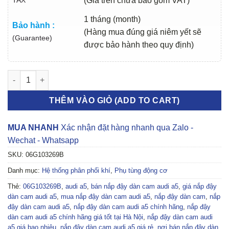
(Giá trên chưa bao gồm VAT)
1 tháng (month)
Bảo hành :
(Hàng mua đúng giá niêm yết sẽ
(Guarantee)
được bảo hành theo quy định)
NẮP ĐẬY DÀN CAM AUDI A5 2013-2021 | 06G103269B số lượng
THÊM VÀO GIỎ (ADD TO CART)
MUA NHANH
Xác nhận đặt hàng nhanh qua Zalo -
Wechat - Whatsapp
SKU:
06G103269B
Danh mục:
Hệ thống phân phối khí
,
Phụ tùng động cơ
Thẻ:
06G103269B
,
audi a5
,
bán nắp đậy dàn cam audi a5
,
giá nắp đậy
dàn cam audi a5
,
mua nắp đậy dàn cam audi a5
,
nắp đậy dàn cam
,
nắp
đậy dàn cam audi a5
,
nắp đậy dàn cam audi a5 chính hãng
,
nắp đậy
dàn cam audi a5 chính hãng giá tốt tại Hà Nội
,
nắp đậy dàn cam audi
a5 giá bao nhiêu
,
nắp đậy dàn cam audi a5 giá rẻ
,
nơi bán nắp đậy dàn