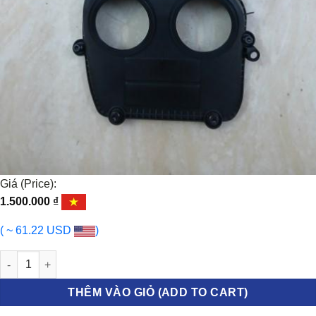
Giá (Price):
1.500.000
₫
( ~ 61.22 USD
)
NẮP ĐẬY DÀN CAM AUDI A5 2013-2021 | 06G103269B số lượng
THÊM VÀO GIỎ (ADD TO CART)