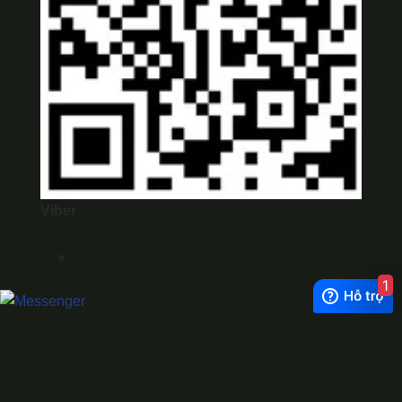
Viber
×
1
Exchange Rate