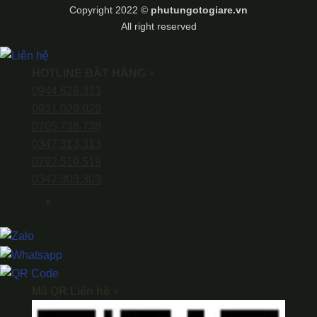
Transfer
Copyright 2022 ©
phutungotogiare.vn
All right reserved
HOTLINE ĐẶT HÀNG
×
0944.628.333
0931.029.029
0705.738.738
0347.313.313
0792.519.519
0347.303.303
×
Mã QR Liên hệ
×