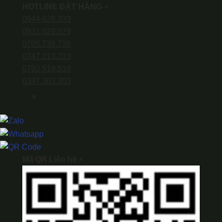
HOTLINE ĐẶT HÀNG
×
0944.628.333
0931.029.029
0705.738.738
0347.313.313
0792.519.519
0347.303.303
×
Mã QR Liên hệ
×