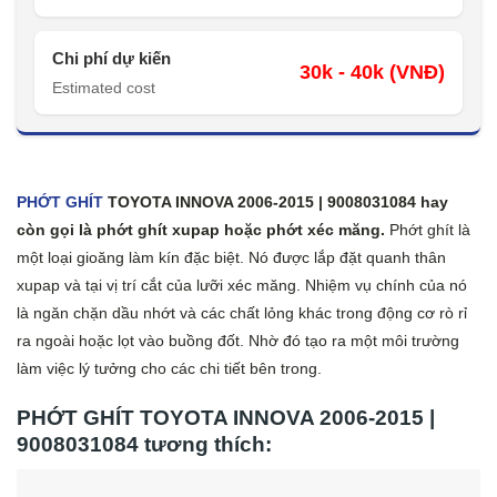
Chi phí dự kiến
30k - 40k (VNĐ)
Estimated cost
PHỚT GHÍT
TOYOTA INNOVA 2006-2015 | 9008031084 hay
còn gọi là phớt ghít xupap hoặc phớt xéc măng.
Phớt ghít là
một loại gioăng làm kín đặc biệt. Nó được lắp đặt quanh thân
xupap và tại vị trí cắt của lưỡi xéc măng. Nhiệm vụ chính của nó
là ngăn chặn dầu nhớt và các chất lỏng khác trong động cơ rò rỉ
ra ngoài hoặc lọt vào buồng đốt. Nhờ đó tạo ra một môi trường
làm việc lý tưởng cho các chi tiết bên trong.
PHỚT GHÍT TOYOTA INNOVA 2006-2015 |
9008031084 tương thích: