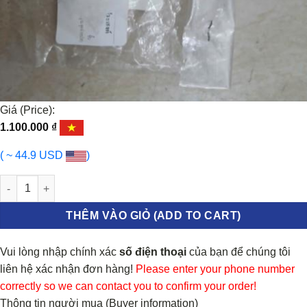
Giá (Price):
1.100.000
₫
( ~ 44.9 USD
)
PHỚT GHÍT TOYOTA INNOVA 2006-2015 | 9008031084 số lượng
THÊM VÀO GIỎ (ADD TO CART)
Vui lòng nhập chính xác
số điện thoại
của bạn để chúng tôi
liên hệ xác nhận đơn hàng!
Please enter your phone number
correctly so we can contact you to confirm your order!
Thông tin người mua (Buyer information)