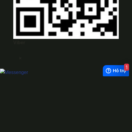
Viber
×
1
Exchange Rate
1 USD = 24.500 VNĐ