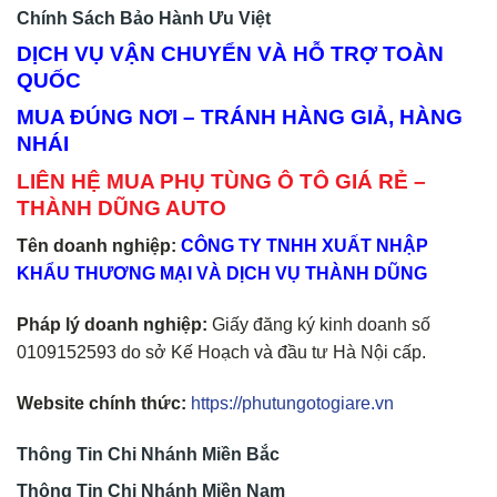
Chính Sách Bảo Hành Ưu Việt
DỊCH VỤ VẬN CHUYỂN VÀ HỖ TRỢ TOÀN
QUỐC
MUA ĐÚNG NƠI – TRÁNH HÀNG GIẢ, HÀNG
NHÁI
LIÊN HỆ MUA PHỤ TÙNG Ô TÔ GIÁ RẺ –
THÀNH DŨNG AUTO
Tên doanh nghiệp:
CÔNG TY TNHH XUẤT NHẬP
KHẨU THƯƠNG MẠI VÀ DỊCH VỤ THÀNH DŨNG
Pháp lý doanh nghiệp:
Giấy đăng ký kinh doanh số
0109152593 do sở Kế Hoạch và đầu tư Hà Nội cấp.
Website chính thức:
https://phutungotogiare.vn
Thông Tin Chi Nhánh Miền Bắc
Thông Tin Chi Nhánh Miền Nam