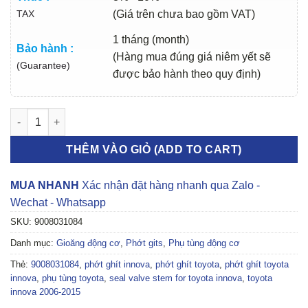
TAX
(Giá trên chưa bao gồm VAT)
1 tháng (month)
Bảo hành :
(Hàng mua đúng giá niêm yết sẽ
(Guarantee)
được bảo hành theo quy định)
PHỚT GHÍT TOYOTA INNOVA 2006-2015 | 9008031084 số lượng
THÊM VÀO GIỎ (ADD TO CART)
MUA NHANH
Xác nhận đặt hàng nhanh qua Zalo -
Wechat - Whatsapp
SKU:
9008031084
Danh mục:
Gioăng động cơ
,
Phớt gits
,
Phụ tùng động cơ
Thẻ:
9008031084
,
phớt ghít innova
,
phớt ghít toyota
,
phớt ghít toyota
innova
,
phụ tùng toyota
,
seal valve stem for toyota innova
,
toyota
innova 2006-2015