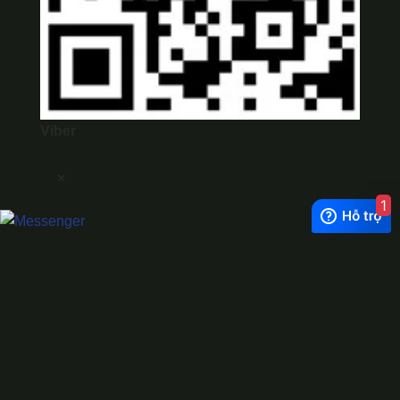
Viber
×
1
Exchange Rate
1 USD = 24.500 VNĐ