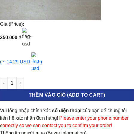
Giá (Price):
350.000
₫
( ~ 14.29 USD
)
PÍT TÔNG PHANH DAEWOO MAGNUS 2000-2005 | 93740569 số lư
THÊM VÀO GIỎ (ADD TO CART)
Vui lòng nhập chính xác
số điện thoại
của bạn để chúng tôi
liên hệ xác nhận đơn hàng!
Please enter your phone number
correctly so we can contact you to confirm your order!
Thông tin người mua (Buyer information)