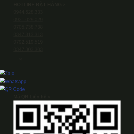
HOTLINE ĐẶT HÀNG
×
0944.628.333
0931.029.029
0705.738.738
0347.313.313
0792.519.519
0347.303.303
×
Mã QR Liên hệ
×