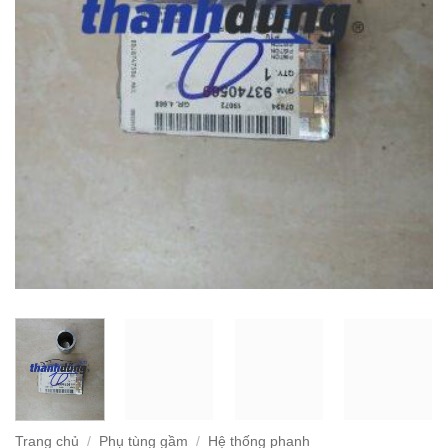
Trang chủ
/
Phụ tùng gầm
/
Hệ thống phanh