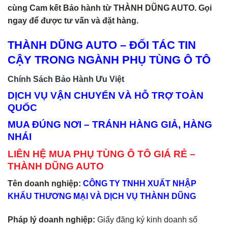
cùng Cam kết Bảo hành từ THÀNH DŨNG AUTO. Gọi
ngay để được tư vấn và đặt hàng.
THÀNH DŨNG AUTO – ĐỐI TÁC TIN
CẬY TRONG NGÀNH PHỤ TÙNG Ô TÔ
Chính Sách Bảo Hành Ưu Việt
DỊCH VỤ VẬN CHUYỂN VÀ HỖ TRỢ TOÀN
QUỐC
MUA ĐÚNG NƠI – TRÁNH HÀNG GIẢ, HÀNG
NHÁI
LIÊN HỆ MUA PHỤ TÙNG Ô TÔ GIÁ RẺ –
THÀNH DŨNG AUTO
Tên doanh nghiệp:
CÔNG TY TNHH XUẤT NHẬP
KHẨU THƯƠNG MẠI VÀ DỊCH VỤ THÀNH DŨNG
Pháp lý doanh nghiệp:
Giấy đăng ký kinh doanh số