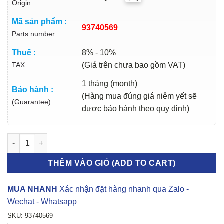
Origin
Mã sản phẩm :
93740569
Parts number
Thuế :
8% - 10%
TAX
(Giá trên chưa bao gồm VAT)
1 tháng (month)
Bảo hành :
(Hàng mua đúng giá niêm yết sẽ
(Guarantee)
được bảo hành theo quy định)
PÍT TÔNG PHANH DAEWOO MAGNUS 2000-2005 | 93740569 số 
THÊM VÀO GIỎ (ADD TO CART)
MUA NHANH
Xác nhận đặt hàng nhanh qua Zalo -
Wechat - Whatsapp
SKU:
93740569