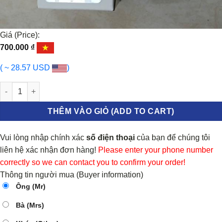
Giá (Price):
700.000
₫
( ~ 28.57 USD
)
TRỞ QUẠT DÀN LẠNH CHEVROLET TRAILBLAZER 2013-2021 | 520
THÊM VÀO GIỎ (ADD TO CART)
Vui lòng nhập chính xác
số điện thoại
của bạn để chúng tôi
liên hệ xác nhận đơn hàng!
Please enter your phone number
correctly so we can contact you to confirm your order!
Thông tin người mua (Buyer information)
Ông (Mr)
Bà (Mrs)