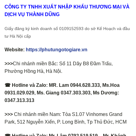
CÔNG TY TNHH XUẤT NHẬP KHẨU THƯƠNG MẠI VÀ
DỊCH VỤ THÀNH DŨNG
Giấy đăng ký kinh doanh số 0109152593 do sở Kế Hoạch và đầu
tư Hà Nội cấp
Website:
https://phutungotogiare.vn
>>>
Chi nhánh miền Bắc: Số 11 Dãy B8 Đầm Trấu,
Phường Hồng Hà, Hà Nội.
☎ Hotline và Zalo: MR. Lam 0944.628.333, Ms.Hoa
0931.029.029, Ms. Giang 0347.303.303, Ms Dương:
0347.313.313
>>>
Chi nhánh miền Nam: Tòa S1.07 Vinhomes Grand
Park, 512 Nguyễn Xiển, P. Long Bình, Tp Thủ Đức, HCM
☎ Hotline và Zalo: Mr. Lâm 0792.519.519 – Mr. Khánh