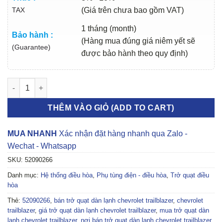
TAX
(Giá trên chưa bao gồm VAT)
1 tháng (month)
Bảo hành :
(Hàng mua đúng giá niêm yết sẽ
(Guarantee)
được bảo hành theo quy định)
TRỞ QUẠT DÀN LẠNH CHEVROLET TRAILBLAZER 2013-2021 | 5
THÊM VÀO GIỎ (ADD TO CART)
MUA NHANH
Xác nhận đặt hàng nhanh qua Zalo -
Wechat - Whatsapp
SKU:
52090266
Danh mục:
Hệ thống điều hòa
,
Phụ tùng điện - điều hòa
,
Trở quạt điều
hòa
Thẻ:
52090266
,
bán trở quạt dàn lạnh chevrolet trailblazer
,
chevrolet
trailblazer
,
giá trở quạt dàn lạnh chevrolet trailblazer
,
mua trở quạt dàn
lạnh chevrolet trailblazer
,
nơi bán trở quạt dàn lạnh chevrolet trailblazer
,