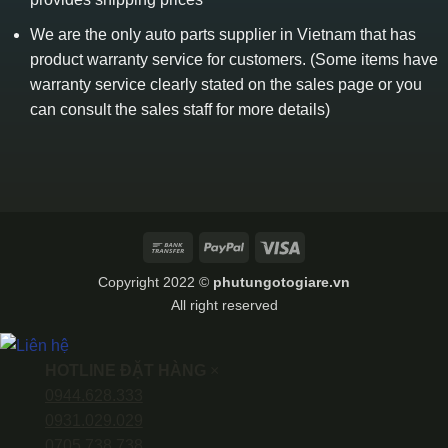
We are the only auto parts supplier in Vietnam that has
product warranty service for customers. (Some items have
warranty service clearly stated on the sales page or you
can consult the sales staff for more details)
Bank
PayPal
Visa
Transfer
Copyright 2022 ©
phutungotogiare.vn
All right reserved
HOTLINE ĐẶT HÀNG
×
0944.628.333
0931.029.029
0705.738.738