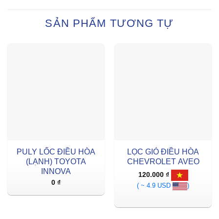
SẢN PHẨM TƯƠNG TỰ
PULY LỐC ĐIỀU HÒA
LỌC GIÓ ĐIỀU HÒA
(LẠNH) TOYOTA
CHEVROLET AVEO
INNOVA
120.000
₫
0
₫
( ~ 4.9 USD
)