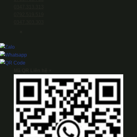
0347.313.313
0792.519.519
0347.303.303
×
Mã QR Liên hệ
×