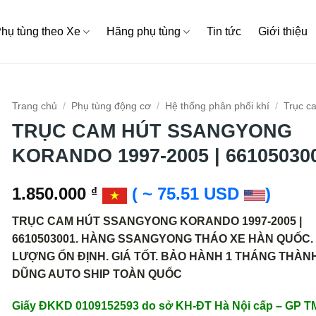
hụ tùng theo Xe
Hãng phụ tùng
Tin tức
Giới thiệu
Trang chủ
/
Phụ tùng động cơ
/
Hệ thống phân phối khí
/
Trục c
TRỤC CAM HÚT SSANGYONG
KORANDO 1997-2005 | 66105030
1.850.000
( ~ 75.51 USD
)
₫
TRỤC CAM HÚT SSANGYONG KORANDO 1997-2005 |
6610503001. HÀNG SSANGYONG THÁO XE HÀN QUỐC.
LƯỢNG ỔN ĐỊNH. GIÁ TỐT. BẢO HÀNH 1 THÁNG THÀN
DŨNG AUTO SHIP TOÀN QUỐC
Giấy ĐKKD 0109152593 do sở KH-ĐT Hà Nội cấp – GP 