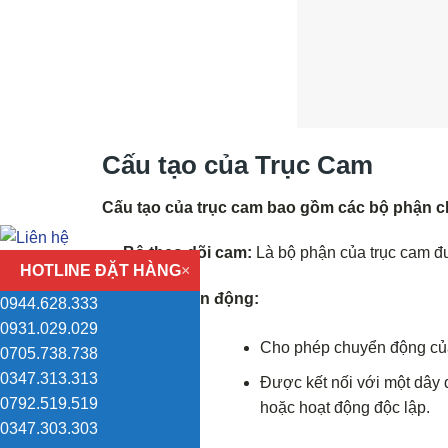
Cấu tạo của Trục Cam
Cấu tạo của trục cam bao gồm các bộ phận c
Bộ theo dõi cam:
Là bộ phận của trục cam đ
HOTLINE ĐẶT HÀNG
×
Trục truyền động:
0944.628.333
0931.029.029
Cho phép chuyển động của 
0705.738.738
0347.313.313
Được kết nối với một dây 
0792.519.519
hoặc hoạt động độc lập.
0347.303.303