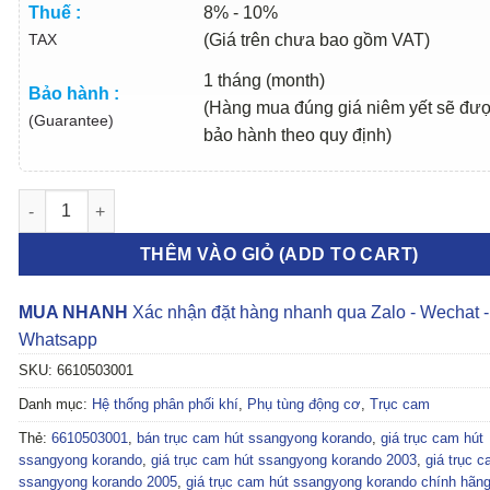
Thuế :
8% - 10%
TAX
(Giá trên chưa bao gồm VAT)
1 tháng (month)
Bảo hành :
(Hàng mua đúng giá niêm yết sẽ đư
(Guarantee)
bảo hành theo quy định)
TRỤC CAM HÚT SSANGYONG KORANDO 1997-2005 | 661050300
THÊM VÀO GIỎ (ADD TO CART)
MUA NHANH
Xác nhận đặt hàng nhanh qua Zalo - Wechat -
Whatsapp
SKU:
6610503001
Danh mục:
Hệ thống phân phối khí
,
Phụ tùng động cơ
,
Trục cam
Thẻ:
6610503001
,
bán trục cam hút ssangyong korando
,
giá trục cam hút
ssangyong korando
,
giá trục cam hút ssangyong korando 2003
,
giá trục c
ssangyong korando 2005
,
giá trục cam hút ssangyong korando chính hãn