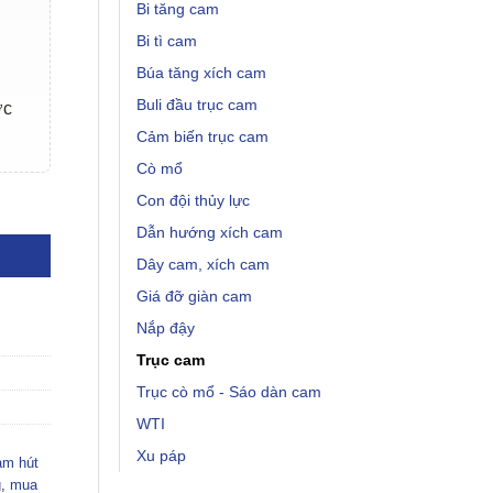
Bi tăng cam
Bi tì cam
Búa tăng xích cam
Buli đầu trục cam
ợc
Cảm biến trục cam
Cò mổ
Con đội thủy lực
1 số lượng
Dẫn hướng xích cam
Dây cam, xích cam
Giá đỡ giàn cam
Nắp đậy
Trục cam
Trục cò mổ - Sáo dàn cam
WTI
Xu páp
am hút
g
,
mua