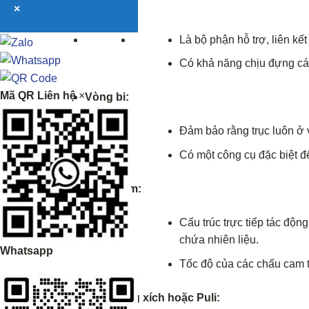
Trục:
×
Là bộ phận hỗ trợ, liên kế
Có khả năng chịu đựng các
Mã QR Liên hệ
×
Vòng bi:
Đảm bảo rằng trục luôn ở v
Có một công cụ đặc biệt để
Chấu cam:
Cấu trúc trực tiếp tác độn
chứa nhiên liệu.
Whatsapp
Tốc độ của các chấu cam t
Bánh răng xích hoặc Puli: