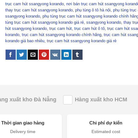
trục cam hút ssangyong korando
,
nơi bán trục cam hút ssangyong korand
thay trục cam hút ssangyong korando
,
phụ tùng ô tô hà nội
,
phụ tùng trục
ssangyong korando
,
phụ tùng trục cam hút ssangyong korando chính hãn
tùng trục cam hút ssangyong korando giá rẻ
,
ssangyong korando
,
thay tr
hút ssangyong korando
,
trục cam hút
,
trục cam hút ô tô
,
trục cam hút ss
korando
,
trục cam hút ssangyong korando chính hãng
,
trục cam hút ssan
korando giá bao nhiêu
,
trục cam hút ssangyong korando giá rẻ
àng xuất kho Đà Nẵng
Hàng xuất kho HCM
Thời gian giao hàng
Chi phí dự kiến
Delivery time
Estimated cost