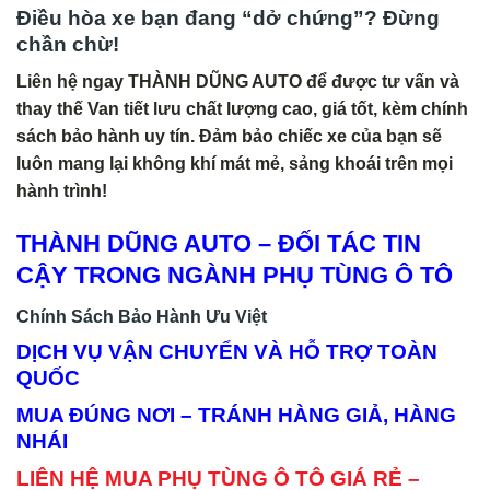
Điều hòa xe bạn đang “dở chứng”? Đừng
chần chừ!
Liên hệ ngay THÀNH DŨNG AUTO để được tư vấn và
thay thế Van tiết lưu chất lượng cao, giá tốt, kèm chính
sách bảo hành uy tín. Đảm bảo chiếc xe của bạn sẽ
luôn mang lại không khí mát mẻ, sảng khoái trên mọi
hành trình!
THÀNH DŨNG AUTO – ĐỐI TÁC TIN
CẬY TRONG NGÀNH PHỤ TÙNG Ô TÔ
Chính Sách Bảo Hành Ưu Việt
DỊCH VỤ VẬN CHUYỂN VÀ HỖ TRỢ TOÀN
QUỐC
MUA ĐÚNG NƠI – TRÁNH HÀNG GIẢ, HÀNG
NHÁI
LIÊN HỆ MUA PHỤ TÙNG Ô TÔ GIÁ RẺ –