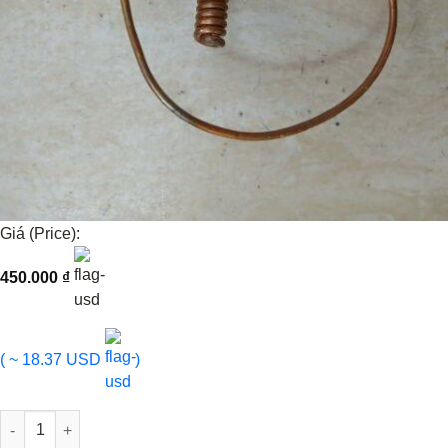
Giá (Price):
450.000
₫
( ~ 18.37 USD
)
VAN TIẾT LƯU ISUZU QKR270 | 852677562080 số lượng