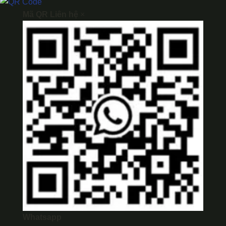
Mã QR Liên hệ
×
Whatsapp