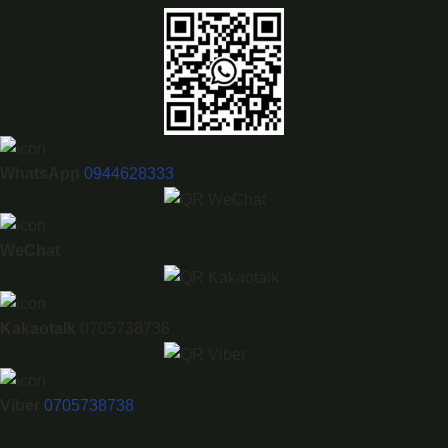
WhatsApp
0944628333
WeChat
Kakaotalk
0705738738
Viber
0705738738