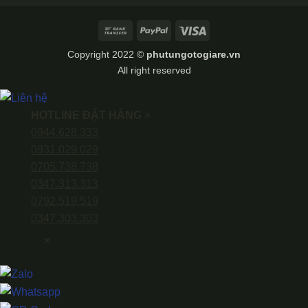
Bank
PayPal
Visa
Transfer
Copyright 2022 ©
phutungotogiare.vn
All right reserved
HOTLINE ĐẶT HÀNG
×
0944.628.333
0931.029.029
0705.738.738
0347.313.313
0792.519.519
0347.303.303
×