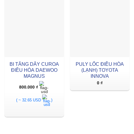
BI TĂNG DÂY CUROA
PULY LỐC ĐIỀU HÒA
ĐIỀU HÒA DAEWOO
(LẠNH) TOYOTA
MAGNUS
INNOVA
0
₫
800.000
₫
( ~ 32.65 USD
)