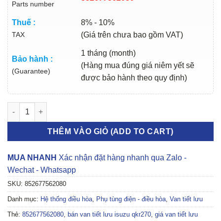
Parts number
Thuế :
8% - 10%
TAX
(Giá trên chưa bao gồm VAT)
1 tháng (month)
Bảo hành :
(Hàng mua đúng giá niêm yết sẽ
(Guarantee)
được bảo hành theo quy định)
VAN TIẾT LƯU ISUZU QKR270 | 852677562080 số lượng
THÊM VÀO GIỎ (ADD TO CART)
MUA NHANH
Xác nhận đặt hàng nhanh qua Zalo -
Wechat - Whatsapp
SKU:
852677562080
Danh mục:
Hệ thống điều hòa
,
Phụ tùng điện - điều hòa
,
Van tiết lưu
Thẻ:
852677562080
,
bán van tiết lưu isuzu qkr270
,
giá van tiết lưu