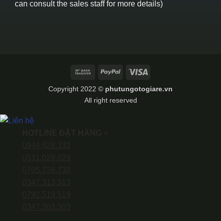
can consult the sales staff for more details)
Bank
PayPal
Visa
Transfer
Copyright 2022 ©
phutungotogiare.vn
All right reserved
HOTLINE ĐẶT HÀNG
×
0944.628.333
0931.029.029
0705.738.738
0347.313.313
0792.519.519
0347.303.303