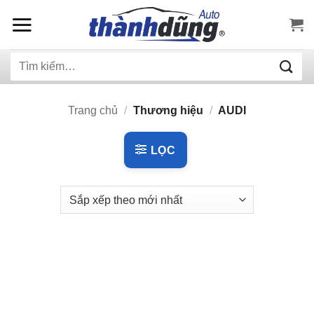
Bỏ
qua
nội
Tìm
dung
kiếm:
Trang chủ
/
Thương hiệu
/
AUDI
LỌC