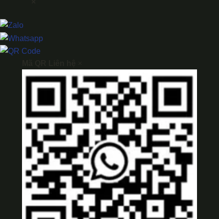
×
Mã QR Liên hệ
×