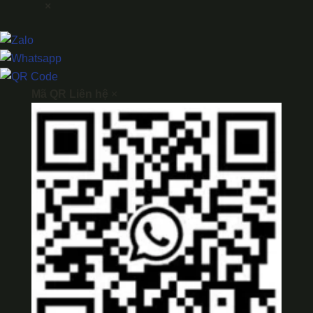
×
Mã QR Liên hệ
×