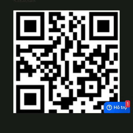
Kakaotalk
1
Viber