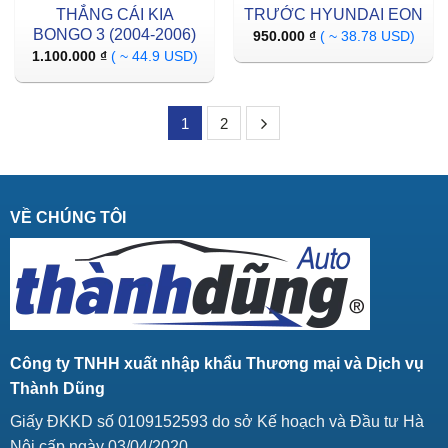
THẮNG CÁI KIA
TRƯỚC HYUNDAI EON
BONGO 3 (2004-2006)
950.000
₫
( ~ 38.78 USD)
1.100.000
₫
( ~ 44.9 USD)
1
2
VỀ CHÚNG TÔI
Công ty TNHH xuất nhập khẩu Thương mại và Dịch vụ
Thành Dũng
Giấy ĐKKD số 0109152593 do sở Kế hoạch và Đầu tư Hà
Nội cấp ngày 03/04/2020