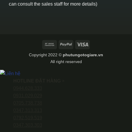
can consult the sales staff for more details)
Bank
PayPal
Visa
Transfer
Copyright 2022 ©
phutungotogiare.vn
All right reserved
HOTLINE ĐẶT HÀNG
×
0944.628.333
0931.029.029
0705.738.738
0347.313.313
0792.519.519
0347.303.303