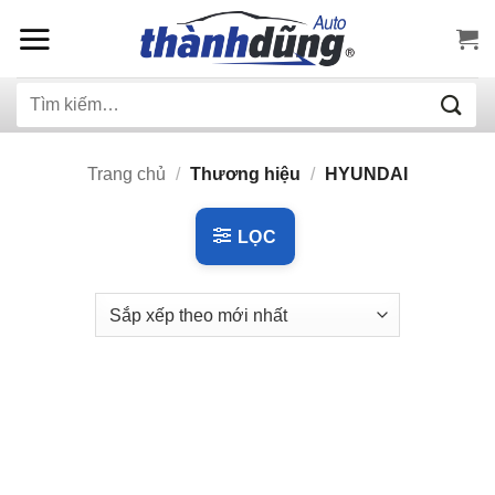
Bỏ
qua
nội
Tìm
dung
kiếm:
Trang chủ
/
Thương hiệu
/
HYUNDAI
LỌC