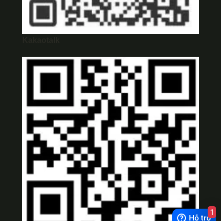
Kakaotalk
1