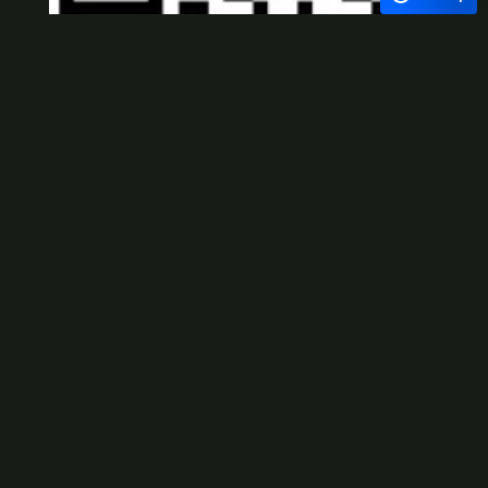
Viber
×
Exchange Rate
1 USD = 24.500 VNĐ