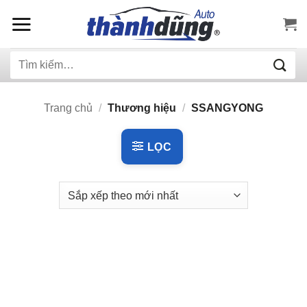
Bỏ
qua
nội
Tìm
dung
kiếm:
Trang chủ
/
Thương hiệu
/
SSANGYONG
LỌC