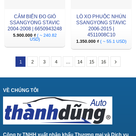
CẢM BIẾN ĐO GIÓ
LÒ XO PHUỘC NHÚN
SSANGYONG STAVIC
SSANGYONG STAVIC
2004-2008 | 6650943248
2006-2015 |
4511008C10
5.900.000
₫
( ~ 240.82
USD)
1.350.000
₫
( ~ 55.1 USD)
1
2
3
4
…
14
15
16
VỀ CHÚNG TÔI
Công ty TNHH xuất nhập khẩu Thương mại và Dịch vụ