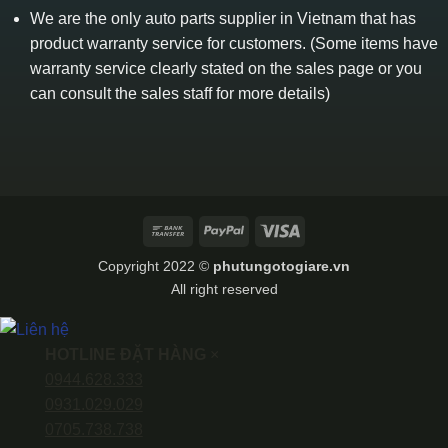
We are the only auto parts supplier in Vietnam that has
product warranty service for customers. (Some items have
warranty service clearly stated on the sales page or you
can consult the sales staff for more details)
Bank
PayPal
Visa
Transfer
Copyright 2022 ©
phutungotogiare.vn
All right reserved
HOTLINE ĐẶT HÀNG
×
0944.628.333
0931.029.029
0705.738.738