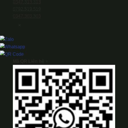
0347.313.313
0792.519.519
0347.303.303
×
Mã QR Liên hệ
×